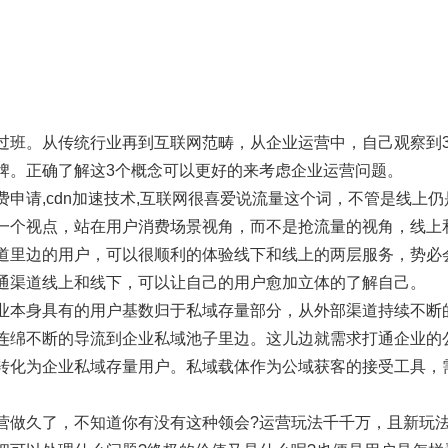
过班。从传统行业再到互联网范畴，从企业运营中，自己观察到3
牌。正确了解这3个概念可以更好的来考虑企业运营问题。
费申请,cdn加速技术,互联网很喜爱说流量这个词，不管是线上
一个视点，站在用户消费场景视角，而不是抢流量的视角，线上
道里边的用户，可以很顺利的体验线下和线上的两层服务，势必
通渠道线上和线下，可以让自己的用户愈加立体的了解自己。
业本身具有的用户基数归于私域存量部分，从外部渠道持续不断
连绵不断的导流到企业私域池子里边。这儿边就需求打通企业的
转化为企业私域存量用户。私域载体作为公域获客的接受工具，
营做久了，不知道你有没有这种领会?运营玩法千千万，且新玩