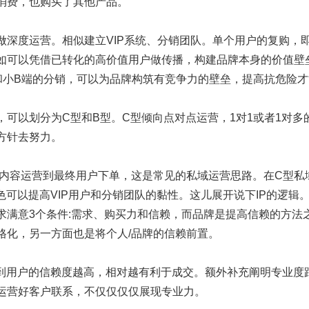
消费，也购买了其他产品。
做深度运营。相似建立VIP系统、分销团队。单个用户的复购，
如可以凭借已转化的高价值用户做传播，构建品牌本身的价值壁
户和小B端的分销，可以为品牌构筑有竞争力的壁垒，提高抗危险
，可以划分为C型和B型。C型倾向点对点运营，1对1或者1对多
方针去努力。
/内容运营到最终用户下单，这是常见的私域运营思路。在C型私域
色可以提高VIP用户和分销团队的黏性。这儿展开说下IP的逻辑
求满意3个条件:需求、购买力和信赖，而品牌是提高信赖的方法之
格化，另一方面也是将个人/品牌的信赖前置。
给到用户的信赖度越高，相对越有利于成交。额外补充阐明专业度
运营好客户联系，不仅仅仅仅展现专业力。