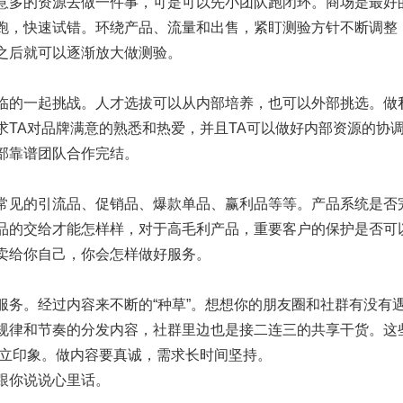
意多的资源去做一件事，可是可以先小团队跑闭环。商场是最好
跑，快速试错。环绕产品、流量和出售，紧盯测验方针不断调整
之后就可以逐渐放大做测验。
临的一起挑战。人才选拔可以从内部培养，也可以外部挑选。做
求TA对品牌满意的熟悉和热爱，并且TA可以做好内部资源的协
部靠谱团队合作完结。
常见的引流品、促销品、爆款单品、赢利品等等。产品系统是否
品的交给才能怎样样，对于高毛利产品，重要客户的保护是否可
卖给你自己，你会怎样做好服务。
服务。经过内容来不断的“种草”。想想你的朋友圈和社群有没有遇
规律和节奏的分发内容，社群里边也是接二连三的共享干货。这些
建立印象。做内容要真诚，需求长时间坚持。
跟你说说心里话。