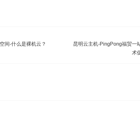
空间-什么是裸机云？
昆明云主机-PingPong福
术