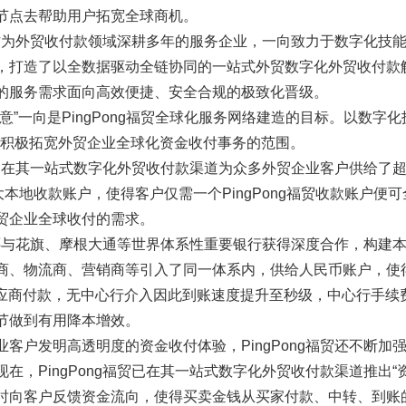
节点去帮助用户拓宽全球商机。
福贸作为外贸收付款领域深耕多年的服务企业，一向致力于数字化技
，打造了以全数据驱动全链协同的一站式外贸数字化外贸收付款
的服务需求面向高效便捷、安全合规的极致化晋级。
意”一向是PingPong福贸全球化服务网络建造的目标。以数字化
一向积极拓宽外贸企业全球化资金收付事务的范围。
福贸已在其一站式数字化外贸收付款渠道为众多外贸企业客户供给了
大本地收款账户，使得客户仅需一个PingPong福贸收款账户便
贸企业全球收付的需求。
福贸还与花旗、摩根大通等世界体系性重要银行获得深度合作，构建
商、物流商、营销商等引入了同一体系内，供给人民币账户，使
供应商付款，无中心行介入因此到账速度提升至秒级，中心行手续
节做到有用降本增效。
客户发明高透明度的资金收付体验，PingPong福贸还不断加
在，PingPong福贸已在其一站式数字化外贸收付款渠道推出“
时向客户反馈资金流向，使得买卖金钱从买家付款、中转、到账