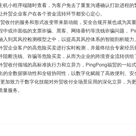
主机小程序端随时查看，为客户免去了重复沟通确认打款进程的
让外贸企业客户在各个资金流转环节都安心定心。
贸对外贸收付的服务和形式改变带来新动能，安全合规开展也成为其
中或许面临的支票诈骗、黑客、网络垂钓等洗钱诈骗问题， Pin
融入到其风控检测模型之中，以提高其风控体系的智能剖析能力
外贸企业客户的高危险买卖进行实时检测，并最终结合专家经历
并阻断洗钱、诈骗等危险买卖，从而为企业的跨境资金流转供给
贸收付领域的高标准执行力和立异力，PingPong福贸的一站
出的全数据驱动性和全链协同性，以数字化赋能了高效便利、安
福贸将更加致力于数字化技能对外贸收付全场景应用的深化立异，为
质量服务。