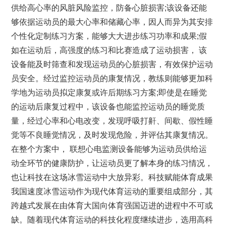
供给高心率的风脏风险监控，防备心脏损害;该设备还能
够依据运动员的最大心率和储藏心率，因人而异为其安排
个性化定制练习方案，能够大大进步练习功率和成果;假
如在运动后，高强度的练习和比赛造成了运动损害， 该
设备能及时筛查和发现运动员的心脏损害，有效保护运动
员安全。经过监控运动员的康复情况，教练则能够更加科
学地为运动员拟定康复或许后期练习方案;即使是在睡觉
的运动后康复过程中，该设备也能监控运动员的睡觉质
量，经过心率和心电改变，发现呼吸打鼾、间歇、假性睡
觉等不良睡觉情况，及时发现危险，并评估其康复情况。
在整个方案中， 联想心电监测设备能够为运动员供给运
动全环节的健康防护，让运动员更了解本身的练习情况，
也让科技在这场冰雪运动中大放异彩。
科技赋能体育成果
我国速度冰雪运动作为现代体育运动的重要组成部分，其
跨越式发展在由体育大国向体育强国迈进的进程中不可或
缺。随着现代体育运动的科技化程度继续进步，选用高科