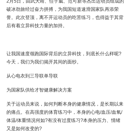
2月5日，由武大靖、任子威、范可新等杰出运动员组成的
破冰劲旅经过奋力拼搏，为我国短道速滑国家队再添荣
誉。此次登顶，离不开运动员的吃苦练习，也得益于其背
后有着立异科技力量的加持。
让我国速度领跑国际背后的立异科技，到底长什么样呢?
今天，我们为我们揭开其间的面纱。
从心电衣到三导联单导联
为国家队供给才智健康解决方案
关于运动员来说，如何判断本身的健康情况，是长期以来
的痛点。在高强度的体育练习中，本身的心电/血压/血氧/
体温/体重情况何如?有没有过度练习?本身的压力、情绪
又是如何改变的?