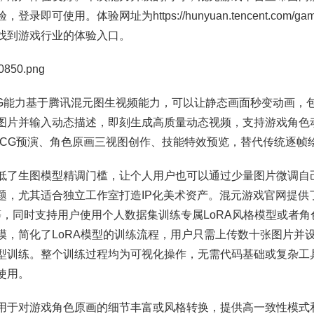
即可使用。体验网址为https://hunyuan.tencent.com/
找到游戏行业的体验入口。
850.png
CG能力基于腾讯混元图生视频能力，可以让静态画面秒变动画，包
图片并输入动态描述，即刻生成高质量动态视频，支持游戏角色
戏CG预演、角色原画三视图创作、技能特效预览，替代传统逐帧
低了生图模型精调门槛，让个人用户也可以通过少量图片微调自己
题，尤其适合独立工作室打造IP化美术资产。混元游戏官网提供
等，同时支持用户使用个人数据集训练专属LoRA风格模型或者
模，简化了LoRA模型的训练流程，用户只需上传数十张图片并
型训练。整个训练过程均为可视化操作，无需代码基础或复杂工
使用。
用于对游戏角色原画的细节丰富或风格转换，提供高一致性模式