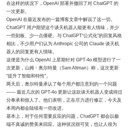
在这样的状况下，OpenAI 部署并撤回了对 ChatGPT 的
一次更新。
OpenAI 在最近发布的一篇博客文章中解说了这一切。
ChatGPT 用户期望这个谈天机器人能更有人情味，并少
一些刻板、少一点僵硬。与 ChatGPT“公式化”的回复风格
相比，不少用户们认为 Anthropic 公司的 Claude 谈天机
器人的回复更有人情味。
这便是为什么 OpenAI 上星期针对 GPT-4o 模型进行了一
次更新，山姆・奥尔特曼（Sam Altman）称，这次更新
“提升了智能和特性”。
两天后，奥尔特曼承认了每个用户都注意到的一个问题
—— 最近几次的 GPT-4o 更新让这款谈天机器人变成得过
分奉承和烦人了。他们表明，正在尽力进行修正，今天及
本周内都会陆续有一些改进。
基本上，对于任何需要反应的问题，ChatGPT 都会以极
端不真诚的赞美来回应。这种状况很可笑，也让人很为