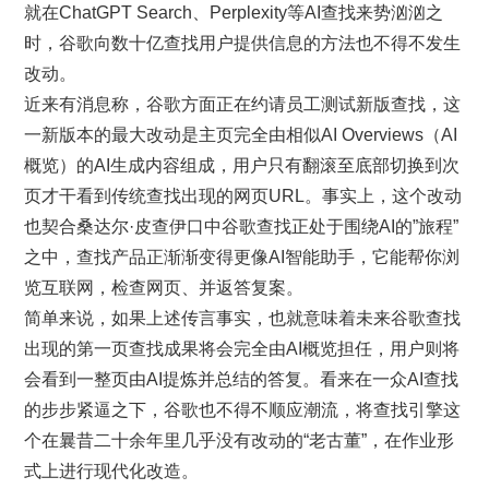
就在ChatGPT Search、Perplexity等AI查找来势汹汹之
时，谷歌向数十亿查找用户提供信息的方法也不得不发生
改动。
近来有消息称，谷歌方面正在约请员工测试新版查找，这
一新版本的最大改动是主页完全由相似AI Overviews（AI
概览）的AI生成内容组成，用户只有翻滚至底部切换到次
页才干看到传统查找出现的网页URL。事实上，这个改动
也契合桑达尔·皮查伊口中谷歌查找正处于围绕AI的”旅程”
之中，查找产品正渐渐变得更像AI智能助手，它能帮你浏
览互联网，检查网页、并返答复案。
简单来说，如果上述传言事实，也就意味着未来谷歌查找
出现的第一页查找成果将会完全由AI概览担任，用户则将
会看到一整页由AI提炼并总结的答复。看来在一众AI查找
的步步紧逼之下，谷歌也不得不顺应潮流，将查找引擎这
个在曩昔二十余年里几乎没有改动的“老古董”，在作业形
式上进行现代化改造。