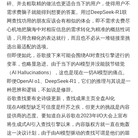
碎、并去粗取精的做法也更适合当下的用户，使得用户不
需求费脑子就能得到想要的答案。用过DeepSeek-R1联
网查找功用的朋友应该会有相似的体会，即不需求去费尽
心机地把脑海中对相应信息的需求转化为精准的概括性词
语，只用含糊化的表达就行，而且也不必从一堆链接里挑
选出最适配的选项。
但即便如此，谷歌接下来可能会围绕AI对查找引擎进行的
变革，也略显急进。由于当下的AI模型并没能脱节错觉
（AI Hallucinations），这也是现在一切AI模型的痛点。
即便OpenAI o1、DeepSeek-R1，它们的推理与其说是一
种思辨和逻辑，不如说是修辞。
谷歌查找要有史诗级更新，查找成果主页全盘AI化
现在AI模型缺乏可信度是纤芥之疾，但更大的挑战是内容
提供商的态度。要知道自从谷歌在2023年I/O大会上宣布
将生成式AI引入查找引擎以来，内容版权方就一直在炮轰
这一决议计划，由于由AI模型驱动的查找可谓是他们的噩