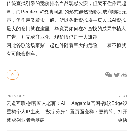
传统查找引擎的竞价排名当然观感欠安，但架不住作用超
卓，而Perplexity“资助问题”的形式虽然能够完成润物细无
声，但作用又着实一般。所以谷歌查找将主页改成AI查找
最大的命门就在这里，毕竟要如何在AI查找的成果中植入
广告、并完成商业化，现阶段仍是一大难题。
因此谷歌这场豪赌一起也伴随着巨大的危险，一着不慎就
有可能会翻车。
0
PREVIOUS
NEXT
云道互联-创客匠人老蒋：AI
Asgardia官网-微软Edge设
重构个人IP生态，”数字分身”
置页面变样：更精简、打开
或成创业者新基建
更快