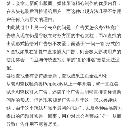
梦，会拿走新闻出版商、媒体渠道精心制作的优质内容，
在从头包装后再推送给用户，而这种出现方法几乎不给用
户任何点击原文的理由。
由此就引申出另一个丧命的问题，广告要怎么办?毕竟广
告收入现在仍是谷歌在财务方面的中心支柱，而AI查找的
出现形式恰恰对广告极不友爱，而基于“一问一答”形式的
AI查找如果在答复中直接插入广告，则会极大影响用户的
使用体会，而且与传统查找引擎的“竞价排名”更是无法适
配。
谷歌查找要有史诗级更新，查找成果主页全盘AI化
尽管AI查找独角兽Perplexity从上一年开端，就一直在尝
试为AI查找引入广告，还搞了个广告主能够直接竞标资助
问题的形式。但是现实却是广告主对于这一形式兴趣缺
缺，由于这个玩法与知乎最初的“知+”，以及各种由品牌方
提出的问题其实是一回事，用户对此会有警戒心理，从而
导致广告作用不尽善尽美。