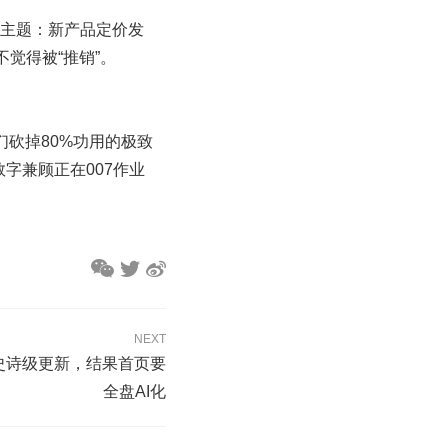
容主题：新产品定价发
觉得被“推销”。
们砍掉80%功用的极致
数字兼顾正在007作业
NEXT
迎来史诗级更新，结果首页要
全盘AI化