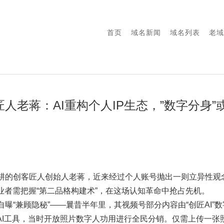
首页
域名新闻
域名列表
老域
匠人老蒋：AI重构个人IP生态，”数字分身
耕的创客匠人创始人老蒋，近来经过个人账号抛出一则立异性观念：
业者需把握“第二品格构建术”，在这场认知革命中抢占先机。
曝“兼顾隐秘”——曩昔半年里，其视频号部分内容由“创匠AI”
的AI工具，当时开放照片数字人功用进行全民分销。仅需上传一张