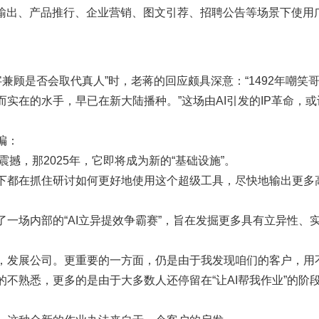
容输出、产品推行、企业营销、图文引荐、招聘公告等场景下使用
字兼顾是否会取代真人”时，老蒋的回应颇具深意：“1492年嘲笑哥
而实在的水手，早已在新大陆播种。”这场由AI引发的IP革命，
编：
们震撼，那2025年，它即将成为新的“基础设施”。
下都在抓住研讨如何更好地使用这个超级工具，尽快地输出更多高
一场内部的“AI立异提效争霸赛”，旨在发掘更多具有立异性、实
，发展公司。更重要的一方面，仍是由于我发现咱们的客户，用不
不熟悉，更多的是由于大多数人还停留在“让AI帮我作业”的阶段