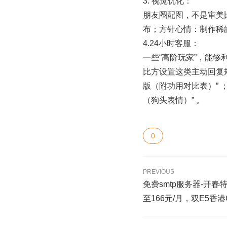
3. 视觉优化：
朋友圈配图，不是审美比
布；方针心情：制作稀
4.24小时客服：
一些“高阶玩家”，能够利
比方设置这类主动回复规
版（附功用对比表）” 
（狗头表情）” 。
0
PREVIOUS
免费smtp服务器-开春
至166元/月，双E5香