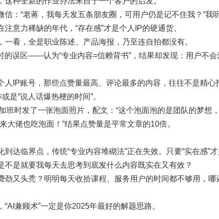
，这种全新的作业办法来自于一个客户的启发。
微信：“老蒋，我每天发五条朋友圈，可用户仍是记不住我？”我
注意力稀缺的年代，“存在感”才是个人IP的硬通货。
，一看，全是职业陈述、产品海报，乃至连自拍都没有。
时的误区——认为“专业内容=信赖背书”，结果却发现：用户不会
个人IP账号，那些点赞量最高、评论最多的内容，往往不是精心
亦或是“说人话爆热梗的时间”。
加班时发了一张泡面照片，配文：“这个泡面泡的是团队的梦想，
来大佬也吃泡面！”结果点赞量是平常文章的10倍。
化到达临界点，传统“专业内容堆砌法”正在失效。只要“实在感”
是不是就要我每天去思考到底发什么内容既实在又有效？
费劲又头秃？明明每天收拾课程、服务用户的时间都不够用，哪
“AI兼顾术”一定是你2025年最好的解题思路。