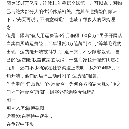
额达15.4万亿元，连续11年稳居全球第一。可以说，网购
已与绝大部分人的生活休戚相关。尤其在运费险的保证
下，“先买再说，不满意就退”，也成了很多人的网购理
念。
但是，跟着“有人用运费险8个月骗得100多万”“男子开网店
自卖自买薅运费险，半年退货3万笔薅到20万”等羊毛党的
出现，运费险开端被“审判”。近日来，不少顾客发现，自
己的“运费险”权益被渠道取消，一些商家也开端封闭这项
服务。还有不少商家在社交渠道上表明，从2024年8月下
旬开端，他们的店肆主动封闭了“运费险”服务。
作为电商“售后保证”的运费险，为何会被商家大规划“拒之
门外”?运费险“落潮”，顾客还能购物无忧吗?
图片
图片来历:微博截图
运费险:在等待中诞生，
在争议中迷失