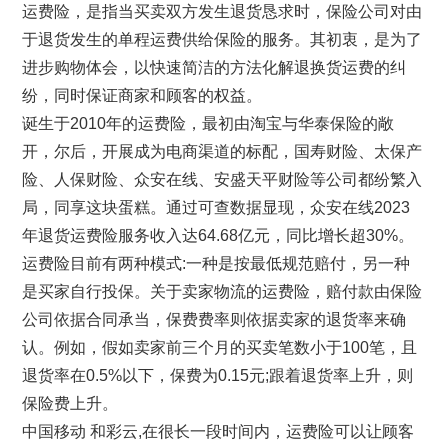
运费险，是指当买卖双方发生退货恳求时，保险公司对由
于退货发生的单程运费供给保险的服务。其初衷，是为了
进步购物体会，以快速简洁的方法化解退换货运费的纠
纷，同时保证商家和顾客的权益。
诞生于2010年的运费险，最初由淘宝与华泰保险的敞
开，尔后，开展成为电商渠道的标配，国寿财险、太保产
险、人保财险、众安在线、安盛天平财险等公司都纷繁入
局，同享这块蛋糕。通过可查数据显现，众安在线2023
年退货运费险服务收入达64.68亿元，同比增长超30%。
运费险目前有两种模式:一种是按最低规范赔付，另一种
是买家自行投保。关于卖家物流的运费险，赔付款由保险
公司依据合同承当，保费费率则依据卖家的退货率来确
认。例如，假如卖家前三个月的买卖笔数小于100笔，且
退货率在0.5%以下，保费为0.15元;跟着退货率上升，则
保险费上升。
中国移动 和彩云,在很长一段时间内，运费险可以让顾客