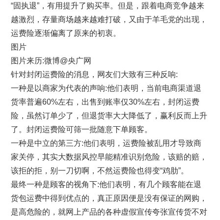
“固执退”，有用提升了购买率。但是，跟着电商竞争越来
越激烈，存量商场越来越难打破，又由于羊毛党的出现，
运费险逐渐偏离了原来的初衷。
图片
图片来历:微博@央广网
针对封闭运费险的消息，网友们大致有三种反响:
一种是以商家为代表的声响:他们表明，当前电商渠道退
货率普遍60%左右，出售到账率仅30%左右，封闭运费
险，虽然订单少了，但退货率大大降低了，赢利反而上升
了。封闭运费险可筛一批随意下单顾客。
一种是中立的第三方:他们表明，运费险被乱用才导致商
家关停，其实大数据风控早能精准识别危险，该赔的赔，
该拒的拒，别一刀切啊，不然运费险也得变“鸡肋”。
最终一种是顾客的视角下:他们表明，有几个顾客能在退
货包运费中得到优点的，真正原因便是没有保证的网购，
是高危险的，就网上产品的各种虚假宣传夸张宣传货不对