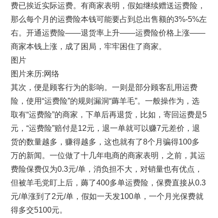
费已挨近实际运费。有商家表明，假如继续赠送运费险，
那么每个月的运费险本钱可能要占到总出售额的3%-5%左
右。开通运费险——退货率上升——运费险价格上涨——
商家本钱上涨，成了困局，牢牢困住了商家。
图片
图片来历:网络
其次，便是顾客行为的影响。一则是部分顾客乱用运费
险，使用“运费险”的规则漏洞“薅羊毛”。一般操作为，选
取有“运费险”的商家，下单后再退货，比如，寄回运费是5
元，“运费险”赔付是12元，退一单就可以赚7元差价，退
货的数量越多，赚得越多，这也就有了8个月骗得100多
万的新闻。一位做了十几年电商的商家表明，之前，其运
费险保费仅为0.3元/单，消负担不大，对销量也有优点，
但被羊毛党盯上后，薅了400多单运费险，保费直接从0.3
元/单涨到了2元/单，假如一天发100单，一个月光保费就
得多交5100元。