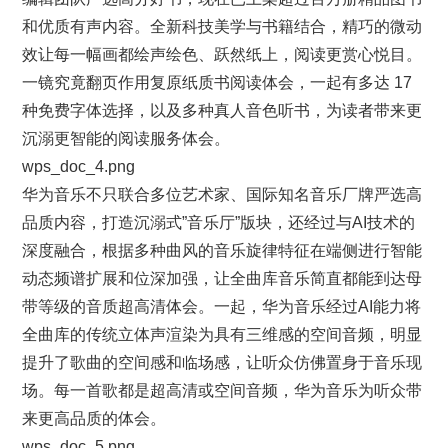
和优质有声内容。全新科技美学与书籍结合，精巧的微动
效让每一幅画都绘声绘色、跃然纸上，阅读更赏心悦目。
一镜究竟翻页作用复原纸质书阅读体会，一起有多达 17
种免费字体选择，以及多种真人音色听书，为读者带来更
沉溺更智能的阅读服务体会。
wps_doc_4.png
华为音乐不只联合多位艺术家、国际知名音乐厂牌严选高
品质内容，打造沉溺式”音乐厅”版块，还经过与AI技术的
深度融合，根据多种曲风的音乐旋律特征在端侧进行智能
动态频谱扩展和位深加强，让全曲库音乐简直都能到达母
带等级的音质超高清体会。一起，华为音乐经过AI能力将
全曲库的传统立体声渲染为具有三维感的空间音频，明显
提升了歌曲的空间感和临场感，让听众仿佛置身于音乐现
场。每一首歌都是超高清或空间音频，华为音乐为听众带
来更高品质的体会。
wps_doc_5.png