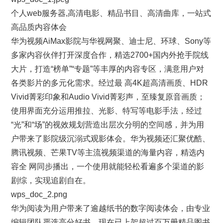
个人web服务器,高清电影、精品书目、高清曲库，一站式
高品质内容体会
华为视频AiMax影院与华视网聚、迪士尼、环球、Sony等
多家内容伙伴打开深度合作，精选2700+国内外抢手院线
大片，打造“榜单”“专题”等丰厚的内容专区，满意用户对
各类影片的多元化需求。经过最 高4K超高清画质、HDR
Vivid菁彩印象和Audio Vivid菁彩声，至臻复原音画质；
使用界面充分运用推拉、光影、特写等电影手法，经过
“光”和“场”的视效规划营造出层次分明的空间感，并为用
户带来了影院级沉溺式观影体会。华为视频还汇聚优酷、
腾讯视频、芒果TV等主流视频渠道的海量内容，精选内
容全 网同步播出，一个使用就能轻松看遍多个渠道的影
剧综，实现追剧自在。
wps_doc_2.png
华为阅读为用户带来了逾越纸书的数字阅读体会，由专业
编辑团队严选高分好书，现在已上架超过百万册精品图书