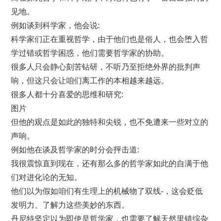
见地。
例如谈到科学家，他会说:
科学家们正在重视哲学，由于他们也是俗人，也会堕入哲
学过错或哲学困惑，他们需要哲学家的协助。
很多人只会静心刻苦钻研，不听乃至拒绝外界的批判声
响，但这只会让咱们离工作的本相越来越远。
很多人都十分喜爱的思维和研究:
图片
但他的观点是如此的独特和尖锐，也不免遭来一些对立的
声响。
例如他在谈及哲学家的时分会抨击道:
我很震惊直到现在，还有那么多的哲学家如此的自满于他
们对进化论的无知。
他们以为假如咱们有生理上的机械物了双线-，这会贬低
发明力、了解力这些美妙的东西。
丹尼特坚定以为即使是哲学家，也需要了解天然里错综杂