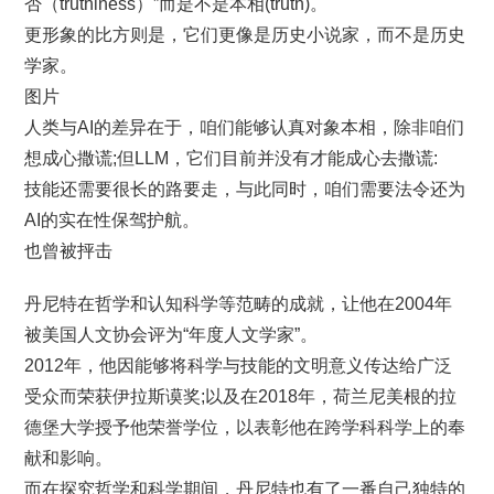
否（truthiness）”而是不是本相(truth)。
更形象的比方则是，它们更像是历史小说家，而不是历史
学家。
图片
人类与AI的差异在于，咱们能够认真对象本相，除非咱们
想成心撒谎;但LLM，它们目前并没有才能成心去撒谎:
技能还需要很长的路要走，与此同时，咱们需要法令还为
AI的实在性保驾护航。
也曾被抨击
丹尼特在哲学和认知科学等范畴的成就，让他在2004年
被美国人文协会评为“年度人文学家”。
2012年，他因能够将科学与技能的文明意义传达给广泛
受众而荣获伊拉斯谟奖;以及在2018年，荷兰尼美根的拉
德堡大学授予他荣誉学位，以表彰他在跨学科科学上的奉
献和影响。
而在探究哲学和科学期间，丹尼特也有了一番自己独特的