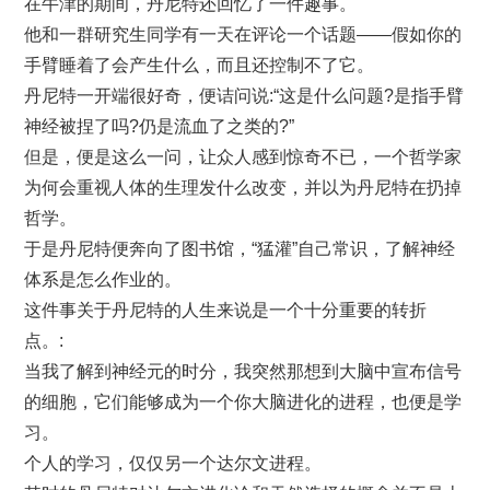
在牛津的期间，丹尼特还回忆了一件趣事。
他和一群研究生同学有一天在评论一个话题——假如你的
手臂睡着了会产生什么，而且还控制不了它。
丹尼特一开端很好奇，便诘问说:“这是什么问题?是指手臂
神经被捏了吗?仍是流血了之类的?”
但是，便是这么一问，让众人感到惊奇不已，一个哲学家
为何会重视人体的生理发什么改变，并以为丹尼特在扔掉
哲学。
于是丹尼特便奔向了图书馆，“猛灌”自己常识，了解神经
体系是怎么作业的。
这件事关于丹尼特的人生来说是一个十分重要的转折
点。:
当我了解到神经元的时分，我突然那想到大脑中宣布信号
的细胞，它们能够成为一个你大脑进化的进程，也便是学
习。
个人的学习，仅仅另一个达尔文进程。