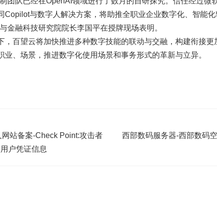
制团队已经在OpenAI领域进行了数月的自研探究。信任经过
Copilot与数字人解决方案，将助推全职业企业数字化、智能
济与金融科技研究院院长李国平在授牌现场表明。
下，百望云将加快推进多种数字技能的联动与交融，构建衔接更
职业、场景，推进数字化使用场景和事务形式的革新与立异。
备案-Check Point:攻击者
西部数码服务器-西部数码
窃取用户凭证信息