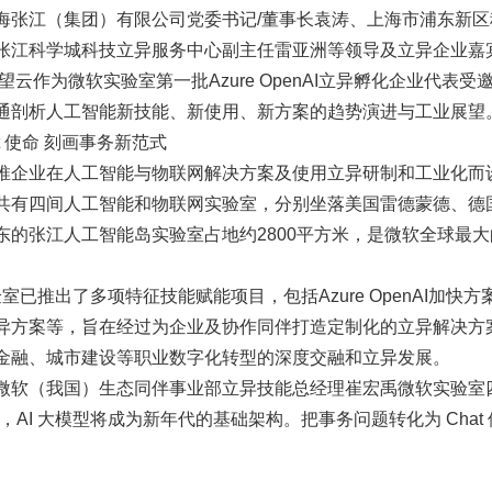
海张江（集团）有限公司党委书记/董事长袁涛、上海市浦东新
张江科学城科技立异服务中心副主任雷亚洲等领导及立异企业嘉
望云作为微软实验室第一批Azure OpenAI立异孵化企业代表
通剖析人工智能新技能、新使用、新方案的趋势演进与工业展望
t 使命 刻画事务新范式
推企业在人工智能与物联网解决方案及使用立异研制和工业化而
共有四间人工智能和物联网实验室，分别坐落美国雷德蒙德、德
东的张江人工智能岛实验室占地约2800平方米，是微软全球最
验室已推出了多项特征技能赋能项目，包括Azure OpenAI加
异方案等，旨在经过为企业及协作同伴打造定制化的立异解决方
金融、城市建设等职业数字化转型的深度交融和立异发展。
微软（我国）生态同伴事业部立异技能总经理崔宏禹微软实验室
，AI 大模型将成为新年代的基础架构。把事务问题转化为 Chat