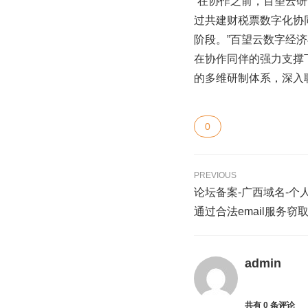
“在协作之前，百望云研
过共建财税票数字化协同
阶段。”百望云数字经
在协作同伴的强力支撑
的多维研制体系，深入
0
PREVIOUS
论坛备案-广西域名-个人网站
通过合法email服务
admin
共有
0
条评论