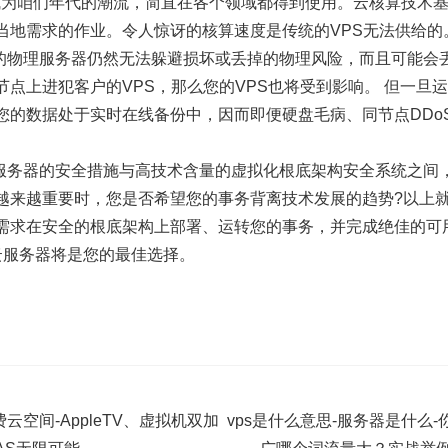
已经成为咱们年代的潮流，简直在各个领域都得到使用。云核算技术
当地需求的作业。令人惊讶的核算速度是传统的VPS无法供给的
好的物理服务器仍然无法躲避损坏或丢掉的物理风险，而且可能会
节点上进犯客户的VPS，那么您的VPS也将受到影响。 但一旦
您的数据处于实时在线备份中，因而即便硬盘毛病、同节点DDo
理服务器的安全措施与高技术含量的虚拟化根底架构安全系统之间，
越来越重要时，您是否希望您的事务背离技术发展的趋势?以上就
需求在安全的根底架构上部署、运转您的事务，并完成绝佳的可
rt云服务器将是您的最佳选择。
费云空间-AppleTV、虚拟机双加
vps是什么意思-服务器是什么