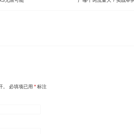
AS无限可能
广哪个词流量大？实战举例
开。
必填项已用
*
标注