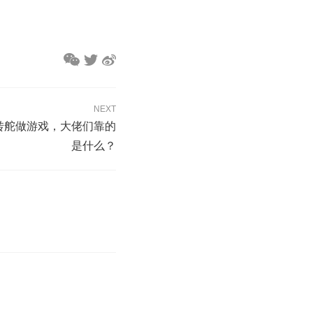
NEXT
海转舵做游戏，大佬们靠的
是什么？