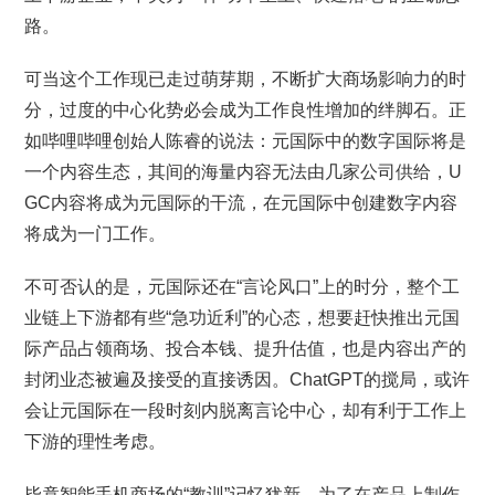
路。
可当这个工作现已走过萌芽期，不断扩大商场影响力的时
分，过度的中心化势必会成为工作良性增加的绊脚石。正
如哔哩哔哩创始人陈睿的说法：元国际中的数字国际将是
一个内容生态，其间的海量内容无法由几家公司供给，U
GC内容将成为元国际的干流，在元国际中创建数字内容
将成为一门工作。
不可否认的是，元国际还在“言论风口”上的时分，整个工
业链上下游都有些“急功近利”的心态，想要赶快推出元国
际产品占领商场、投合本钱、提升估值，也是内容出产的
封闭业态被遍及接受的直接诱因。ChatGPT的搅局，或许
会让元国际在一段时刻内脱离言论中心，却有利于工作上
下游的理性考虑。
毕竟智能手机商场的“教训”记忆犹新。为了在产品上制作