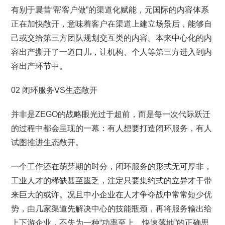
有别于曩昔“帮客户做”的渠道化赋能，元国际的内容体系
正在加快敞开，意味着客户在渠道上建立场景后，能够自
己或交给第三方团队规划交互类的内容。本来中心化的内
容出产撕开了一道口儿，让机构、个人等第三方进入到内
容出产环节中。
02 闭环服务VS生态敞开
并非是ZEGO的战略眼光过于超前，而是每一次代际跃迁
的过程中都会呈现的一幕：有人想要打造闭环服务，有人
试图推进生态敞开。
一个工作还在萌芽期的时分，闭环服务的形式无可厚非，
工业人才的稀缺甚至匮乏，注定只要集约式的立异才干带
来巨大的或许。况且中小企业在人才争夺战中常常短少优
势，由几家渠道先解决中心的技能瓶颈，再将服务输出给
上下游企业，不失为一种“功率至上、快速落地”的正确思