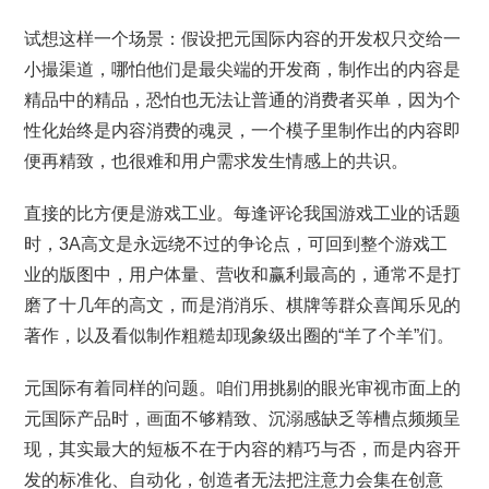
试想这样一个场景：假设把元国际内容的开发权只交给一
小撮渠道，哪怕他们是最尖端的开发商，制作出的内容是
精品中的精品，恐怕也无法让普通的消费者买单，因为个
性化始终是内容消费的魂灵，一个模子里制作出的内容即
便再精致，也很难和用户需求发生情感上的共识。
直接的比方便是游戏工业。每逢评论我国游戏工业的话题
时，3A高文是永远绕不过的争论点，可回到整个游戏工
业的版图中，用户体量、营收和赢利最高的，通常不是打
磨了十几年的高文，而是消消乐、棋牌等群众喜闻乐见的
著作，以及看似制作粗糙却现象级出圈的“羊了个羊”们。
元国际有着同样的问题。咱们用挑剔的眼光审视市面上的
元国际产品时，画面不够精致、沉溺感缺乏等槽点频频呈
现，其实最大的短板不在于内容的精巧与否，而是内容开
发的标准化、自动化，创造者无法把注意力会集在创意