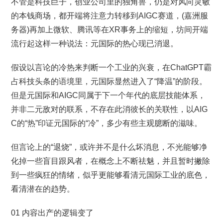
不管是科技巨子，创业公司里的独角兽，仍是对风向灵敏
的本钱商场，都开端将注意力转移到AIGC赛道，(嘉洲服
务器)再加上微软、腾讯等在XR事务上的缩短，坊间开端
流行起这样一种说法：元国际的热心现已消退。
假设以言论的冷热来判断一个工业的兴衰，在ChatGPT霸
占科技头条的语境里，元国际显然进入了“降温”的阶段。
但是元国际和AIGC同属于下一个年代的底层技能体系，
并非二元敌对的联系，不存在此消彼长的关联性，以AIG
C的“热”印证元国际的“冷”，多少有些主观臆断的滋味。
但言论上的“退烧”，或许并不是什么坏消息，不光能够净
化掉一些盲目跟风者，在概念上不断祛魅，并且暂时撇除
到一些疯狂的情绪，似乎更能够看清元国际工业的底色，
看清潜在的趋势。
01 内容出产的逻辑变了