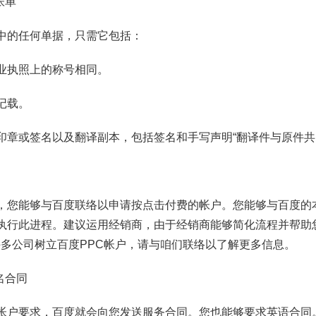
帐单
中的任何单据，只需它包括：
业执照上的称号相同。
记载。
印章或签名以及翻译副本，包括签名和手写声明“翻译件与原件共
，您能够与百度联络以申请按点击付费的帐户。您能够与百度的
执行此进程。建议运用经销商，由于经销商能够简化流程并帮助您
在帮助许多公司树立百度PPC帐户，请与咱们联络以了解更多信息。
名合同
帐户要求，百度就会向您发送服务合同。您也能够要求英语合同