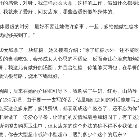
开的感觉，对呀，我怎样那么大意，这样的工作，假如什么都要
，我就来了爱好，问女店东，哪些合适例假补身体的。
身体最虚的时分，最好不要让她做许多事，一起，多给她做红糖
就能够买到了。”
10元钱拿了一块红糖，她又接着介绍：“除了红糖水外，还不能
舌的当地吃饭，会形成女人心思的不适应，反而会让心境愈加烦
餐，我这儿有做好的汤圆，并且含红糖，你能够买两包，在早餐
做法很简略，烧水下锅就好。”
汤圆，后来在她的介绍和引导下，我购买了牛奶、红枣、山药等
了230元吧，由于要一一去写的话，估量咱们之间的对话能够写
么买这么多东西，多浪费钱，都衰弱成这个姿态了，还不忘为你
下厨做了一份爱心早餐，让咱们的爱情城墙愈加稳固了，有了这
动请缨去购买卫生巾，但女店东的这个办法的确不得不令我敬服
做，你去大型超市或许小型超市，遇到多少个这个的店东？