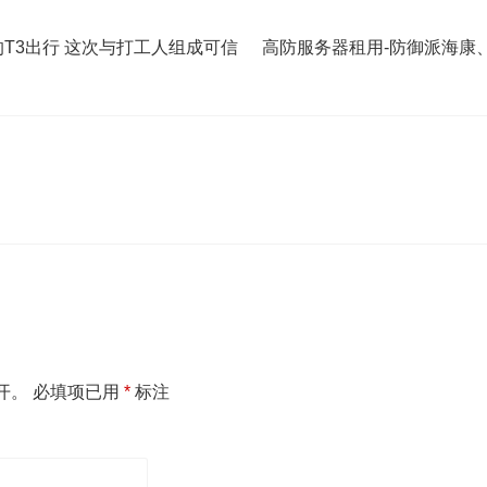
的T3出行 这次与打工人组成可信
高防服务器租用-防御派海康
开。
必填项已用
*
标注