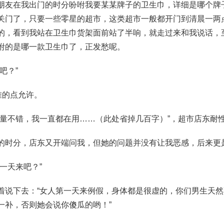
朋友在我出门的时分吩咐我要某某牌子的卫生巾，详细是哪个牌
关门了，只要一些零星的超市，这类超市一般都开门到清晨一两
的，看到我站在卫生巾货架面前站了半响，就走过来和我说话，
咐的是哪一款卫生巾了，正发愁呢。
吧？”
难的点允许。
质量不错，我一直都在用……（此处省掉几百字）”，超市店东耐
的时分，店东又开端问我，但她的问题并没有让我恶感，后来更
一天来吧？”
着说下去：“女人第一天来例假，身体都是很虚的，你们男生天
一补，否则她会说你傻瓜的哟！”