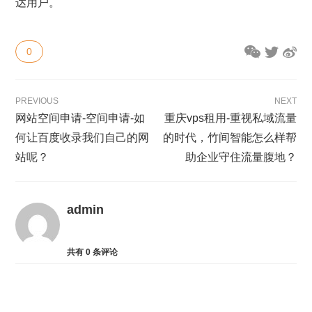
达用户。
0
PREVIOUS
NEXT
网站空间申请-空间申请-如
重庆vps租用-重视私域流量
何让百度收录我们自己的网
的时代，竹间智能怎么样帮
站呢？
助企业守住流量腹地？
admin
共有
0
条评论