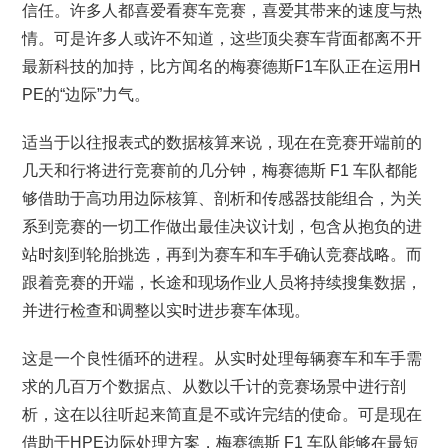
信任。许多人都喜爱看赛车竞赛，喜爱其带来的速度与热
情。可是许多人或许不知道，这些顶尖赛车背面都离不开
最新科技的加持，比方闻名的梅赛德斯F1车队正在运用H
PE的“边际”力气。
适当于以往报表式的数据核算来说，现在在竞赛开端前的
几天和行将进行竞赛前的几分钟，梅赛德斯 F1 车队都能
够借助于高功用边际核算、剖析和传感器技能组合，为关
系到竞赛的一切工作做出最佳决议计划，包含从抱负的进
站时刻到轮胎挑选，再到为赛车和车手确认竞赛战略。而
跟着竞赛的开端，长途和现场作业人员将持续搜集数据，
并进行检查和调整以实时进步赛车体现。
这是一个良性循环的进程。从实时处理每辆赛车和车手需
求的几百万个数据点、从数以千计的竞赛场景中进行剖
析，这在以往听起来简直是不或许完结的使命。可是现在
借助于HPE边际处理方案，梅赛德斯 F1 车队能够在最短