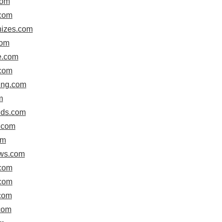
com
.com
nizes.com
com
e.com
.com
ding.com
m
ids.com
a.com
om
ews.com
.com
.com
.com
com