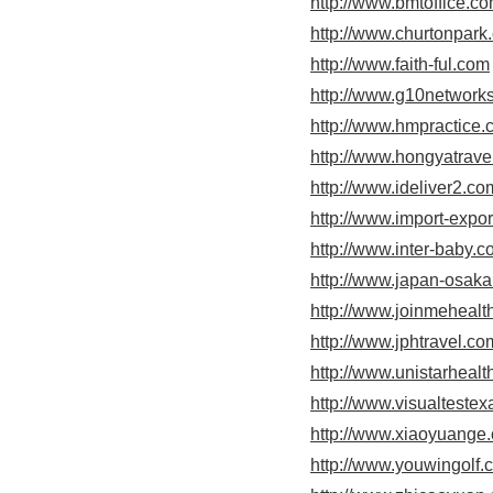
http://www.bmtoffice.c
http://www.churtonpark
http://www.faith-ful.com
http://www.g10network
http://www.hmpractice
http://www.hongyatrave
http://www.ideliver2.co
http://www.import-expo
http://www.inter-baby.
http://www.japan-osak
http://www.joinmehealt
http://www.jphtravel.co
http://www.unistarheal
http://www.visualteste
http://www.xiaoyuange
http://www.youwingolf.