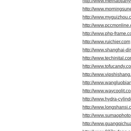
http://www.meihaotian
http://www.morningsu
http://www.myguizhou.
http://www.pccmonline
http://www.php-frame.
http://www.ruichier.com
http://www.shanghai-di
http://www.techinital.c
http://www.tofucandy.c
http://www.vipshishan
http://www.wangluobia
http://www.waycoolit.c
http://www.hydra-cylin
http://www.longshansj
http://www.sumaophot
http://www.guangqichu