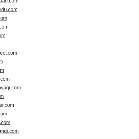
yuan.com
nedu.com
com
.com
com
rect.com
om
om
g.com
nyaqi.com
om
der.com
.com
o.com
anqi.com