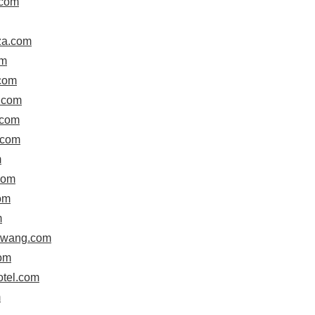
.com
za.com
om
.com
u.com
.com
.com
m
com
om
m
gwang.com
com
otel.com
m