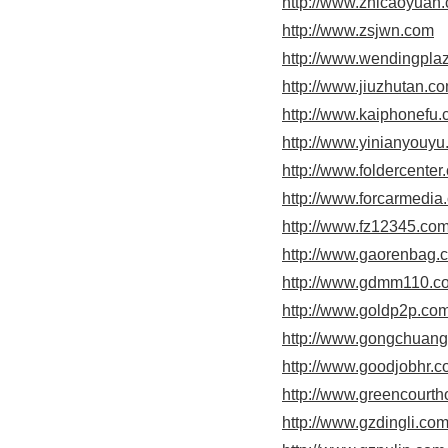
http://www.zhicaoyuan
http://www.zsjwn.com
http://www.wendingpla
http://www.jiuzhutan.c
http://www.kaiphonefu
http://www.yinianyouy
http://www.foldercenter
http://www.forcarmedia
http://www.fz12345.co
http://www.gaorenbag.
http://www.gdmm110.c
http://www.goldp2p.co
http://www.gongchuan
http://www.goodjobhr.
http://www.greencourth
http://www.gzdingli.co