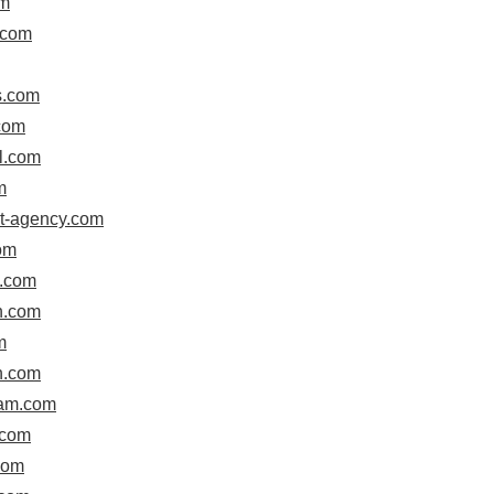
om
.com
s.com
.com
l.com
m
rt-agency.com
com
a.com
h.com
m
th.com
xam.com
.com
com