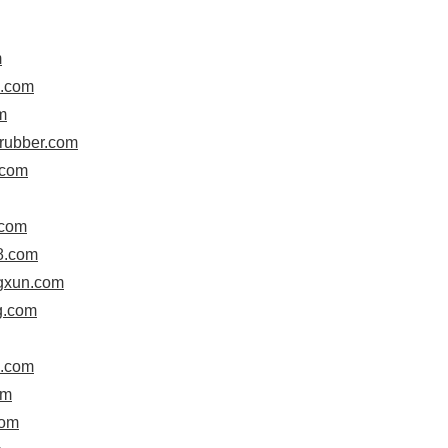
m
g.com
m
drubber.com
.com
.com
8.com
ngxun.com
g.com
g.com
om
com