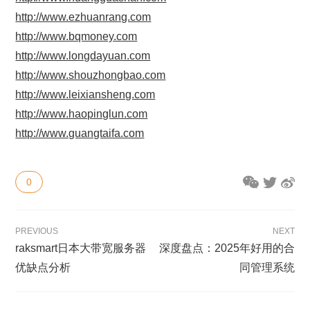
http://www.ezhuanrang.com
http://www.bqmoney.com
http://www.longdayuan.com
http://www.shouzhongbao.com
http://www.leixiansheng.com
http://www.haopinglun.com
http://www.guangtaifa.com
0
PREVIOUS
NEXT
raksmart日本大带宽服务器
深度盘点：2025年好用的合
优缺点分析
同管理系统