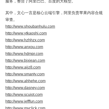
服务，整合了阿里巴巴、百度的大模型。
其中，文心一言是核心云端引擎，阿里负责苹果内容合规
审查。
http://www.shoubanhulu.com
http://www.ytkaoshi.com
http://www.hzhhzx.com
http://www.anxou.com
http://www.hdmpr.com
http://www.bjxiean.com
http://www.aijz8.com
http://www.smanty.com
http://www.ahhehe.com
http://www.dasney.com
http://www.scuiot.com
http://www.jefffun.com
http://www.mvclick.com