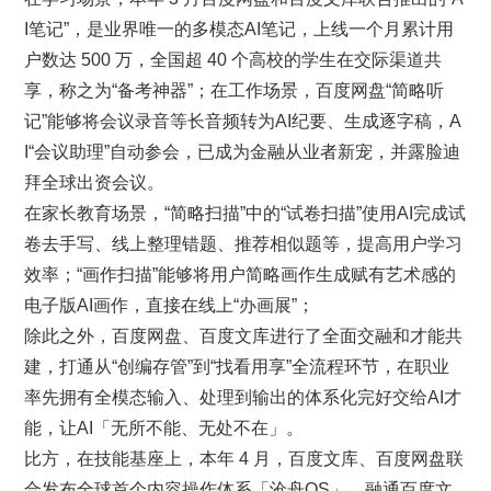
I笔记”，是业界唯一的多模态AI笔记，上线一个月累计用
户数达 500 万，全国超 40 个高校的学生在交际渠道共
享，称之为“备考神器”；在工作场景，百度网盘“简略听
记”能够将会议录音等长音频转为AI纪要、生成逐字稿，A
I“会议助理”自动参会，已成为金融从业者新宠，并露脸迪
拜全球出资会议。
在家长教育场景，“简略扫描”中的“试卷扫描”使用AI完成试
卷去手写、线上整理错题、推荐相似题等，提高用户学习
效率；“画作扫描”能够将用户简略画作生成赋有艺术感的
电子版AI画作，直接在线上“办画展”；
除此之外，百度网盘、百度文库进行了全面交融和才能共
建，打通从“创编存管”到“找看用享”全流程环节，在职业
率先拥有全模态输入、处理到输出的体系化完好交给AI才
能，让AI「无所不能、无处不在」。
比方，在技能基座上，本年 4 月，百度文库、百度网盘联
合发布全球首个内容操作体系「沧舟OS」，融通百度文