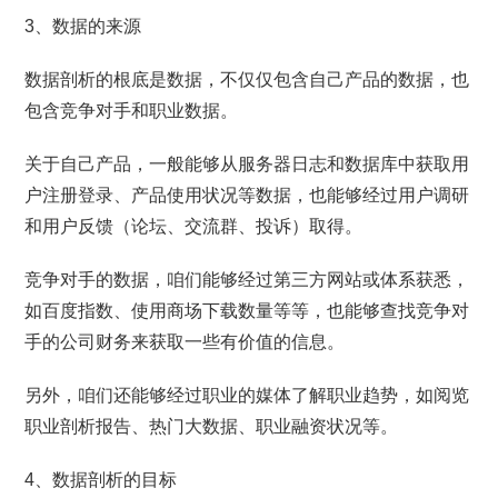
3、数据的来源
数据剖析的根底是数据，不仅仅包含自己产品的数据，也
包含竞争对手和职业数据。
关于自己产品，一般能够从服务器日志和数据库中获取用
户注册登录、产品使用状况等数据，也能够经过用户调研
和用户反馈（论坛、交流群、投诉）取得。
竞争对手的数据，咱们能够经过第三方网站或体系获悉，
如百度指数、使用商场下载数量等等，也能够查找竞争对
手的公司财务来获取一些有价值的信息。
另外，咱们还能够经过职业的媒体了解职业趋势，如阅览
职业剖析报告、热门大数据、职业融资状况等。
4、数据剖析的目标