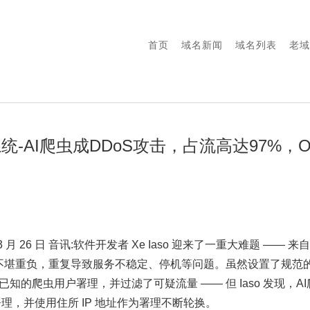
首页
域名新闻
域名列表
老域
-AI爬虫成DDoS攻击，占流高达97%，Op
m)3 月 26 日 音讯:软件开发者 Xe Iaso 迎来了一重大难题 ——
服务不堪重负，重复导致服务不稳定、停机等问题。虽然设置了规范的
、屏蔽了已知的爬虫用户署理，并过滤了可疑流量 —— 但 Iaso 发现
署理，并使用住所 IP 地址作为署理不断轮换。