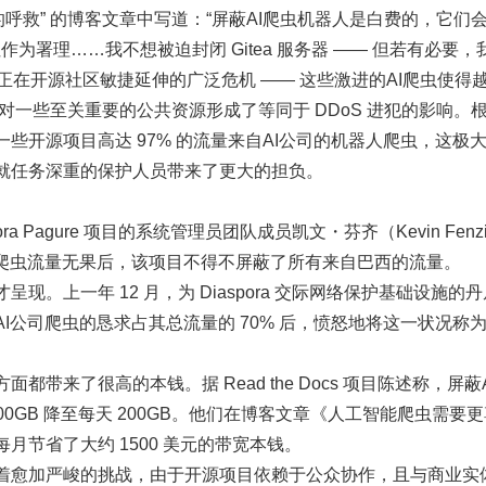
失望的呼救” 的博客文章中写道：“屏蔽AI爬虫机器人是白费的，它
址作为署理……我不想被迫封闭 Gitea 服务器 —— 但若有必要，
一个正在开源社区敏捷延伸的广泛危机 —— 这些激进的AI爬虫使得
一些至关重要的公共资源形成了等同于 DDoS 进犯的影响。根据 L
些开源项目高达 97% 的流量来自AI公司的机器人爬虫，这极
就任务深重的保护人员带来了更大的担负。
ra Pagure 项目的系统管理员团队成员凯文・芬齐（Kevin Fe
I爬虫流量无果后，该项目不得不屏蔽了所有来自巴西的流量。
现。上一年 12 月，为 Diaspora 交际网络保护基础设施的丹
来自AI公司爬虫的恳求占其总流量的 70% 后，愤怒地将这一状况
都带来了很高的本钱。据 Read the Docs 项目陈述称，屏
800GB 降至每天 200GB。他们在博客文章《人工智能爬虫需
月节省了大约 1500 美元的带宽本钱。
着愈加严峻的挑战，由于开源项目依赖于公众协作，且与商业实