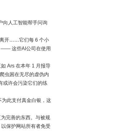
户向人工智能帮手问询
开……它们每 6 个小
—— 这些AI公司在使用
rs 在本年 1 月报导
— 将爬虫困在无尽的虚伪内
，并有或许会污染它们的练
得不为此支付真金白银，这
在商业上更为完善的东西。与被规
功能，以保护网站所有者免受