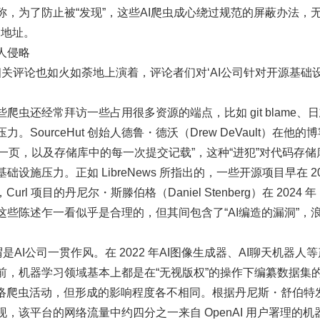
为了防止被“发现”，这些AI爬虫成心绕过规范的屏蔽办法，无视 rob
 地址。
人侵略
s 上，相关评论也如火如荼地上演着，评论者们对‘AI公司针对开源基
爬虫还经常拜访一些占用很多资源的端点，比如 git blame
。SourceHut 创始人德鲁・德沃（Drew DeVault）在
日志的每一页，以及存储库中的每一次提交记载”，这种“进犯”对代码存
设施压力。正如 LibreNews 所指出的，一些开源项目早在 202
rl 项目的丹尼尔・斯滕伯格（Daniel Stenberg）在 2024
这些陈述乍一看似乎是合理的，但其间包含了“AI编造的漏洞”，
是AI公司一贯作风。在 2022 年AI图像生成器、AI聊天机器
前，机器学习领域基本上都是在“无视版权”的操作下编纂数据集
络爬虫活动，但形成的影响程度各不相同。根据丹尼斯・舒伯特发布的 
，该平台的网络流量中约四分之一来自 OpenAI 用户署理的机