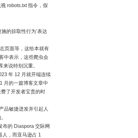
ots.txt 指令，假
础设施的掠取性行为’表达
、日志页面等，这给本就有
他的博客中表示，这些爬虫会
储库来说特别沉重。
3 年 12 月就开端连续
 年 1 月的一篇博客文章中
浪费了开发者宝贵的时
人等产品敏捷迸发并引起人
的。
Diaspora 交际网
器人，而亚马逊占 1