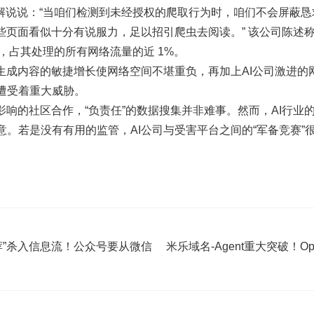
在其公告中解说说：“当咱们检测到未经授权的爬取行为时，咱们不会屏
些页面看似十分有说服力，足以招引爬虫去阅读。” 该公司陈述称
恳求，占其处理的所有网络流量的近 1%。
I生成内容的敏捷增长使网络空间不堪重负，再加上AI公司激进的
遭受着重大威胁。
影响的社区合作，“负责任”的数据搜集并非难事。然而，AI行业
意。若是没有有用的监管，AI公司与受害平台之间的“军备竞赛”
荐”杀入信息流！公众号要从微信
米乐域名-Agent重大突破！O