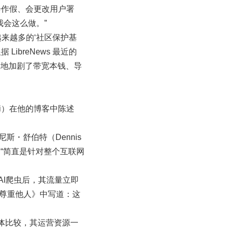
们会作假、会更改用户署
我会这么做。”
越来越多的‘社区保护基
ibreNews 最近的
大地加剧了带宽本钱、导
nzi）在他的博客中陈述
尼斯・舒伯特（Dennis
称为“简直是针对整个互联网
蔽AI爬虫后，其流量立即
要更尊重他人》中写道：这
体比较，其运营资源一