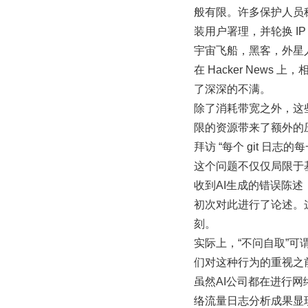
般有限。许多保护人员称，
装用户署理，并轮换 IP
宇宙飞船，黑客，外星
在 Hacker New
了深深的不满。
除了消耗带宽之外，这些
限的资源带来了额外的压力
拜访 “每个 git 
这个问题不仅仅局限于基础
收到AI生成的错误陈述，Cu
初次对此进行了论述。
刻。
实际上，“不问自取”可谓
们对这种行为的重视之
虽然AI公司都在进行网
络流量日志分析成果显现