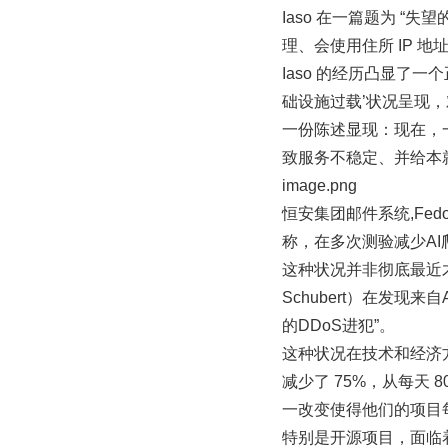
Iaso 在一篇题为 “
理、会使用住所 IP 地
Iaso 的经历凸显了
础设施过载’状况呈现，对
一份陈述显现：现在，一
致服务不稳定、并给本
image.png
恒安集团邮件系统,Fedo
称，在多次测验减少A
这种状况并非彻底最近才呈
Schubert）在发现
的DDoS进犯”。
这种状况在技术和经济方面
减少了 75%，从每天 
一改变使得他们的项目每
特别是开源项目，面临