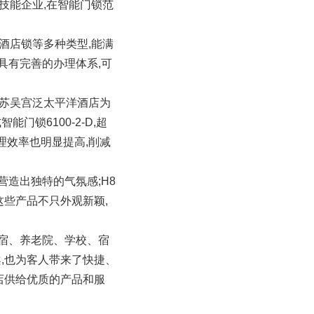
新技能企业,在智能门锁范
酒店锁等多种类型,能满
具有完善的办理体系,可
姑苏吴宫泛太平洋酒店为
锁6100-2-D,超
理效率也明显提高,削减
营造出独特的气氛感;H8
这些产品不只外观新颖,
民宿、养老院、学校、宿
,也为客人带来了快捷、
店供给优质的产品和服