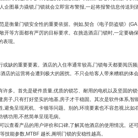
人企图暴力撬锁,门锁就会立即宣布警报,一起将报警信息传送到
是衡量门锁安全性的重要依据。例如,契合《电子防盗锁》(GA 374
能敞开等方面都有严厉的目标要求。在挑选酒店门锁时,一定要确保
的表现。
行或缺的重要要素。酒店的入住率通常较高,门锁每天都要阅历频
,那酒店的运营将会遭到极大的困扰。不只会给客人带来糟糕的体会
有许多。首先是硬件质量,优质的锁芯、耐用的电机以及坚固的锁
建房子,只有打好坚实的地基,房子才干稳固。其次是软件体系,智
,避免呈现死机、卡顿等问题。别的,环境要素也不容忽视,比如
防锈功用,不然简单呈现毛病。
,可以查看产品的用户评价和口碑,了解其他酒店的使用情况。还
)等技能参数,MTBF 越长,阐明门锁的安稳性越高。