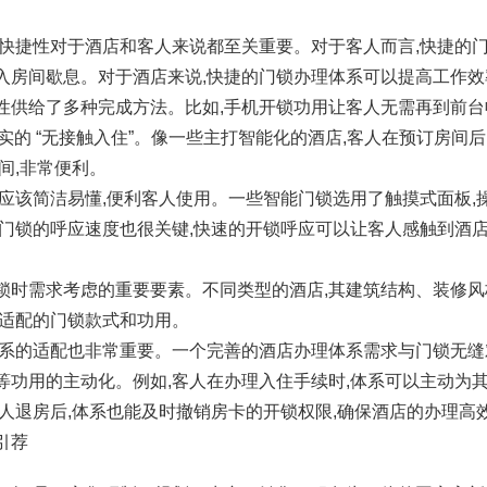
,快捷性对于酒店和客人来说都至关重要。对于客人而言,快捷的
入房间歇息。对于酒店来说,快捷的门锁办理体系可以提高工作效
性供给了多种完成方法。比如,手机开锁功用让客人无需再到前台收
真实的 “无接触入住”。像一些主打智能化的酒店,客人在预订房间
间,非常便利。
应该简洁易懂,便利客人使用。一些智能门锁选用了触摸式面板,
,门锁的呼应速度也很关键,快速的开锁呼应可以让客人感触到酒
锁时需求考虑的重要要素。不同类型的酒店,其建筑结构、装修
之适配的门锁款式和功用。
体系的适配也非常重要。一个完善的酒店办理体系需求与门锁无缝
等功用的主动化。例如,客人在办理入住手续时,体系可以主动为其
客人退房后,体系也能及时撤销房卡的开锁权限,确保酒店的办理高
引荐