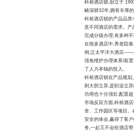
科裕酒店锁,创立于 1
畴深耕32年,拥有丰厚
科裕酒店锁的产品品类
意不同酒店的需求。产品
完成分级办理,有多种
在很多酒店中,养老院
例,泛太平洋大酒店——
强免维护办理体系!装置
了人力本钱的投入。
科裕酒店锁在产品规划上
则大胆立异,是职业立异
功用也十分强壮,配置
市场反应方面,科裕酒店
舍、工作园区等项目。
安全的体会,赢得了客
务,一起又不会给酒店带