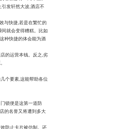
上引发轩然大波,酒店不
效与快捷,若是在繁忙的
瞬间就会变得糟糕。比如
,这种快捷的体会能为酒
店的运营本钱。反之,劣
源。
几个要素,这能帮助各位
而门锁便是这第一道防
酒店的名誉又将遭到多大
有效防止卡片被仿制。还