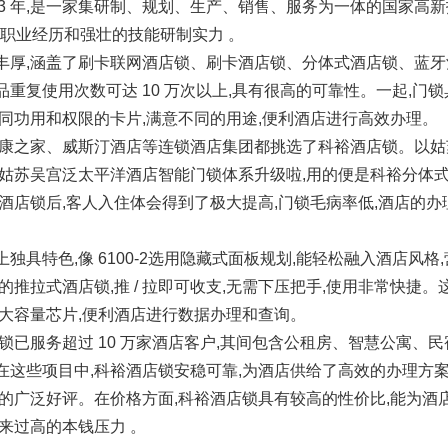
993 年,是一家集研制、规划、生产、销售、服务为一体的国家高
的职业经历和强壮的技能研制实力 。
丰厚,涵盖了刷卡联网酒店锁、刷卡酒店锁、分体式酒店锁、蓝牙
重复使用次数可达 10 万次以上,具有很高的可靠性。一起,门锁
不同功用和权限的卡片,满意不同的用途,便利酒店进行高效办理。
泰康之家、威斯汀酒店等连锁酒店集团都挑选了科裕酒店锁。以
姑苏吴宫泛太平洋酒店智能门锁体系升级啦,用的便是科裕分体式智能门
酒店锁后,客人入住体会得到了极大提高,门锁毛病率低,酒店的办
独具特色,像 6100-2选用隐藏式面板规划,能轻松融入酒店风格,
的推拉式酒店锁,推 / 拉即可收支,无需下压把手,使用非常快捷。
超大容量芯片,便利酒店进行数据办理和查询。
锁已服务超过 10 万家酒店客户,其间包含公租房、智慧公寓、
在这些项目中,科裕酒店锁安稳可靠,为酒店供给了高效的办理方案
户的广泛好评。在价格方面,科裕酒店锁具有较高的性价比,能为酒
来过高的本钱压力 。