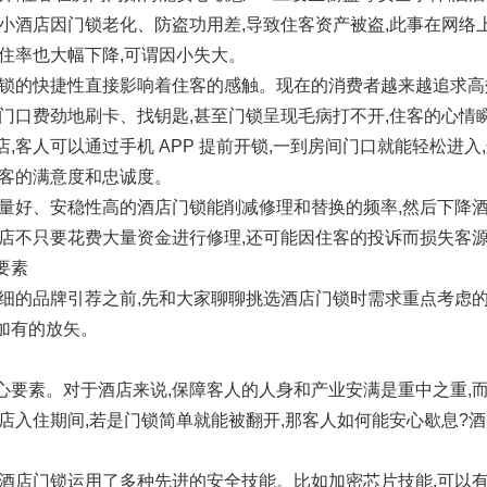
小酒店因门锁老化、防盗功用差,导致住客资产被盗,此事在网络
住率也大幅下降,可谓因小失大。
门锁的快捷性直接影响着住客的感触。现在的消费者越来越追求高
间门口费劲地刷卡、找钥匙,甚至门锁呈现毛病打不开,住客的心情
,客人可以通过手机 APP 提前开锁,一到房间门口就能轻松进入
住客的满意度和忠诚度。
质量好、安稳性高的酒店门锁能削减修理和替换的频率,然后下降酒
酒店不只要花费大量资金进行修理,还可能因住客的投诉而损失客
要素
详细的品牌引荐之前,先和大家聊聊挑选酒店门锁时需求重点考虑的
加有的放矢。
心要素。对于酒店来说,保障客人的人身和产业安满是重中之重,
酒店入住期间,若是门锁简单就能被翻开,那客人如何能安心歇息?
的酒店门锁运用了多种先进的安全技能。比如加密芯片技能,可以