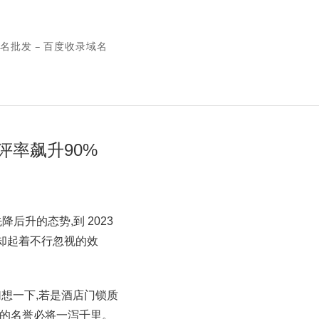
名批发 – 百度收录域名
评率飙升90%
降后升的态势,到 2023
,却起着不行忽视的效
想一下,若是酒店门锁质
店的名誉必将一泻千里。