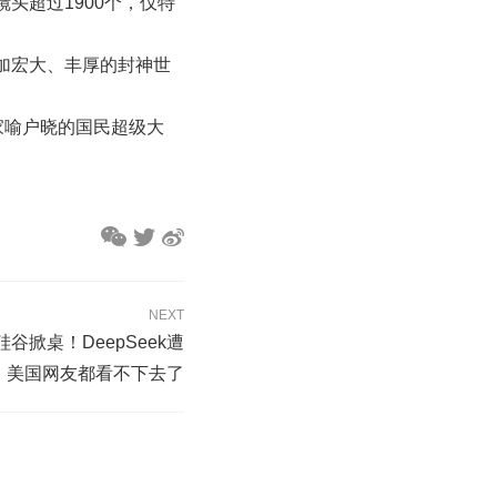
头超过1900个，仅特
加宏大、丰厚的封神世
家喻户晓的国民超级大
NEXT
谷掀桌！DeepSeek遭
c围剿，美国网友都看不下去了