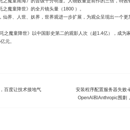
吒之魔童闹海》的晋级十分明显。人物数量是前作的三倍，特效镜
之魔童降世》的全片镜头量（1800 ）。
，仙界、人世、妖界，世界观进一步扩展，为观众呈现出一个更
哪吒之魔童降世》以中国影史第二的观影人次（超1.4亿），成为
5亿元。
年，百度让技术接地气
安装程序配置服务器失败-硅
OpenAI和Anthropi