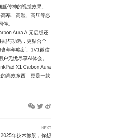
带来细腻传神的视觉效果。
验，即便在高寒、高湿、高压等恶
同伴。
on Aura AI元启版还
化性能与功耗，更贴合个
含年年唤新、1V1微信
户无忧尽享AI体会。
1 Carbon Aura
士的高效东西，更是一款
NEXT
n发布2025年技术愿景，你想