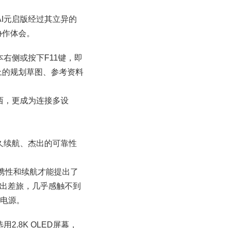
a AI元启版经过其立异的
协作体会。
本右侧或按下F11键，即
上的规划草图、参考资料
产东西，更成为连接多设
性和耐久续航、杰出的可靠性
携性和续航才能提出了
班还是外出差旅，几乎感触不到
找电源。
用2.8K OLED屏幕，