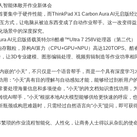
人智能体敞开作业新体会
中于硬件性能，而ThinkPad X1 Carbon Aura AI元启
交互方式，让电脑从被迫东西变成了自动作业帮手。这一改变得益
化场景中的深度探究。
rbon Aura AI元启版搭载英特尔®酷睿™Ultra 7 258V处理器（第
存颗粒，异构AI算力（CPU+GPU+NPU）高达120TOPS。酷睿
Arc显卡，让3D专业建模、图形编辑处理、视频剪辑制造等作业功率
脑内嵌的“小天”，不只仅是一个语音帮手，而是一个具有深度学习
功用：“小天”具有目的理解与自动感知才能，能够经过剖析用户
常要处理海量信息和多项使命，“小天”的跨文档知识查找功用，
统AI帮手，“小天”根据本地AI大模型能够供给更快速的呼应，
析瓶颈或构思难题时，只需经过自然语言向“小天”提问，即可获
”将繁琐的作业流程智能化、人性化，让商务人士得以从杂乱的使