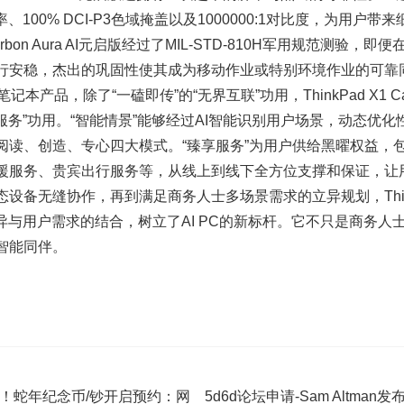
率、100% DCI-P3色域掩盖以及1000000:1对比度，为用户
 Carbon Aura AI元启版经过了MIL-STD-810H军用规范测
行安稳，杰出的巩固性使其成为移动作业或特别环境作业的可靠
本产品，除了“一磕即传”的“无界互联”功用，ThinkPad X1 Carb
享服务”功用。“智能情景”能够经过AI智能识别用户场景，动态优
阅读、创造、专心四大模式。“臻享服务”为用户供给黑曜权益，包
援服务、贵宾出行服务等，从线上到线下全方位支撑和保证，让用
备无缝协作，再到满足商务人士多场景需求的立异规划，ThinkPad X
异与用户需求的结合，树立了AI PC的新标杆。它不只是商务人
智能同伴。
！蛇年纪念币/钞开启预约：网
5d6d论坛申请-Sam Altma