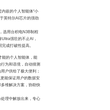
版经过内嵌的个人智能体“小
于英特尔AI芯片的强劲
二代），选用台积电N3B制程
Ultra强壮的不止AI，
相同完成打破性提高。
才能的个人智能体，能
的行为和语境，自动猜测
为用户供给了极大便利；
也更能保证用户的数据安
得多维解决方案，协助快
命处理中解放出来，专心