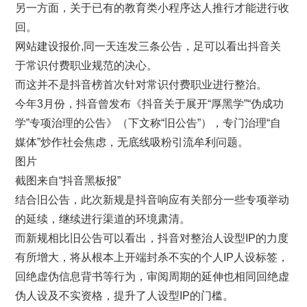
另一方面，关于已有的教育类小程序达人推行才能进行收
回。
网站建设报价,同一天连发三条公告，足可以看出抖音关
于常识付费职业规范的决心。
而这并不是抖音榜首次针对常识付费职业进行整治。
今年3月份，抖音曾发布《抖音关于展开“厚黑学”“伪成功
学”专项治理的公告》（下文称“旧公告”），专门治理“自
媒体”炒作社会焦虑，无底线吸粉引流牟利问题。
图片
截图来自“抖音黑板报”
结合旧公告，此次新规是抖音响应有关部分一些专项举动
的延续，继续进行渠道的环境肃清。
而新规相比旧公告可以看出，抖音对整治人设型IP的力度
有所增大，将从根本上开端封杀不实的个人IP人设标签，
回绝虚伪信息背书等行为，审阅周期的延伸也相同回绝虚
伪人设及不实资格，提升了人设型IP的门槛。