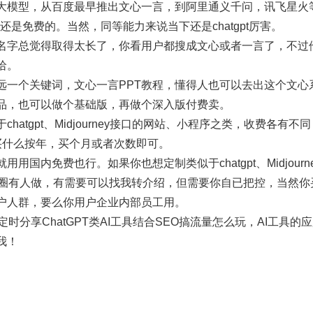
大模型，从百度最早推出文心一言，到阿里通义千问，讯飞星火
些还是免费的。当然，同等能力来说当下还是chatgpt厉害。
名字总觉得取得太长了，你看用户都搜成文心或者一言了，不过
哈。
远一个关键词，文心一言PPT教程，懂得人也可以去出这个文心
品，也可以做个基础版，再做个深入版付费卖。
hatgpt、Midjourney接口的网站、小程序之类，收费各有
买什么按年，买个月或者次数即可。
用国内免费也行。如果你也想定制类似于chatgpt、Midjour
费圈有人做，有需要可以找我转介绍，但需要你自已把控，当然你
户人群，要么你用户企业内部员工用。
定时分享ChatGPT类AI工具结合SEO搞流量怎么玩，AI工具的
我！