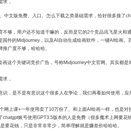
需求，
找官网、中文版免费、入口、怎么下载之类基础需求，恰好很多接了cha
育不够，用户还不知道干嘛的，反而是它的2个竞品讯飞星火和
国外的Midjourney，以及AI自动生成绘画软件，一键AI绘画
牌推广度不够，哈哈哈。
绘画这个关键词竞价广告，号称Midjourney中文官网。其实都
需求，
意识，是不是有意识这个很多人在争论，我们再看如何使用，应
pt这个网上课+一年使用卖了10万份了。和上面AI绘画一样，也是
hatgpt账号使用GPT3.5版本的人是免费（很多魔术上网要花钱）
5也是要花钱，只是非常非常少，简单理解就是赚差价哈哈哈。