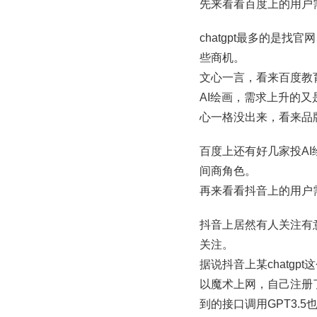
先来看看百度上的用户
chatgpt最多的是
些商机。
文心一言，看来百度教
AI绘画，需求上升的又是
心一格没出来，看来品
百度上还有好几家投AI
间商角色。
再来看看抖音上的用户
抖音上居然有人关注有
关注。
据说抖音上某chatg
以魔术上网，自己注册了c
到的接口调用GPT3.