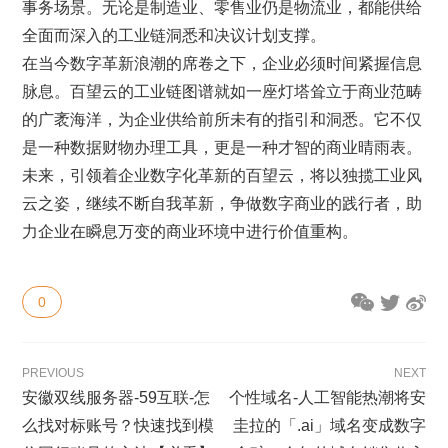
事务场景。无论是制造业、零售业仍是物流业，都能供给
全面而深入的工业链洞悉和决议计划支撑。
在当今数字革新浪潮的席卷之下，企业必须时间紧握信息
脉息。百望云的工业链图谱就如一座灯塔耸立于商业范畴
的广袤海洋，为企业供给前所未有的指引和洞悉。它不仅
是一种数据财物办理工具，更是一种才智的商业晴雨表。
未来，引领着企业数字化革新的百望云，将以独揽工业风
云之姿，继续不断自我革新，争做数字商业的践行者，助
力企业在瞬息万变的商业环境中进行价值重构。
0
PREVIOUS
NEXT
安徽双线服务器-59互联-怎
个性域名-人工智能热潮将安
么找对标账号？快速找到模
圭拉的「.ai」域名变成数字