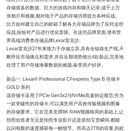
存储很多的数据。巨大的游戏内存和聊天记录,成千上万
张相片和视频,都对电子产品的存储功用提出各种应战。
比方如何建立自己的邮箱了解各大存储品牌为了应对这些
应战,纷纷对产品进行优化晋级。在这些品牌里面,便有世
界高端消费类存储品牌Lexar雷克沙。
Lexar雷克沙27年来致力于存储立异,具有全链路生产线,不
断呼应市场痛点和需求,并在近期强势推出4款新品,完美地
处理了用户存储海量数据的难题,备受用户好评。
新品一: Lexar® Professional CFexpress Type B 存储卡
GOLD 系列
该存储卡采用了PCIe Gen3x2与NVMe高速协议规范,作为
一款突破性的存储卡,可以满意用户高效传输视频和图像
的存储要求。它在完美支撑8K RAW视频格局的基础上,让
拍照创造者无论是拍照专业影片还是抓拍宝贵瞬间,都能
以闪电般的速度捕获每一帧细节。而高达2TB的容量,则处