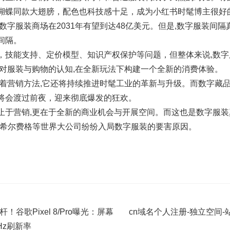
蝴蝶同款大翅膀，配色也科技感十足，成为小红书时髦博主很好的
数字服装商场在2031年有望到达48亿美元。但是,数字服装间
间隔。
，技能支持、定价模型、知识产权保护等问题，但整体来说,数
们对服装与购物的认知,在全新玩法下构建一个全新的消费体验。
变着营销方法,它还将持续推进时髦工业的革新与升级。而数字藏
将会渡过前夜，迎来彻底爆发的狂欢。
止于营销,更在于全新的商业机会与开展空间。而这也是数字服
·希尔费格等世界大公司纷纷入局数字服装的要害原因。
谷歌Pixel 8/Pro曝光：屏幕
cn域名个人注册-独立空间
Hz刷新率