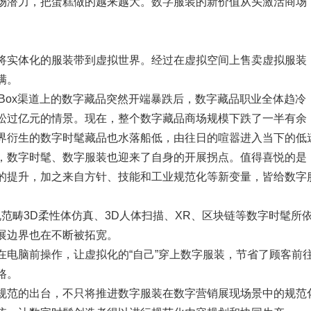
场潜力，把蛋糕做的越来越大。数字服装的新价值从头激活商场
将实体化的服装带到虚拟世界。经过在虚拟空间上售卖虚拟服装
满。
5日iBox渠道上的数字藏品突然开端暴跌后，数字藏品职业全体趋
松过亿元的情景。现在，整个数字藏品商场规模下跌了一半有余
界衍生的数字时髦藏品也水落船低，由往日的喧嚣进入当下的低
，数字时髦、数字服装也迎来了自身的开展拐点。值得喜悦的是
的提升，加之来自方针、技能和工业规范化等新变量，皆给数字
算机范畴3D柔性体仿真、3D人体扫描、XR、区块链等数字时髦
展边界也在不断被拓宽。
在电脑前操作，让虚拟化的“自己”穿上数字服装，节省了顾客前
路。
规范的出台，不只将推进数字服装在数字营销展现场景中的规范