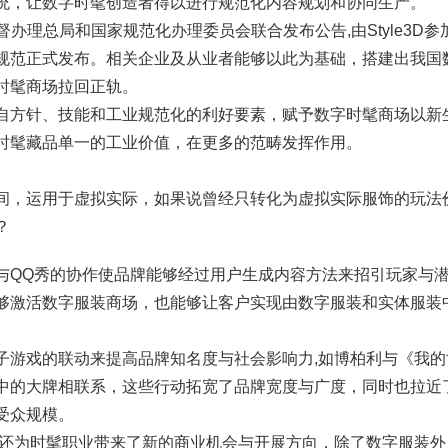
统，让数字时髦创造者得以进行规范化内容规划和协同生产。
场监督办理总局和国家规范化办理委员会联合发布公告,由Style3D
规范正式发布。相关企业及从业者能够以此为基础，搭建出我国
时髦商场拉回正轨。
自方针、技能和工业规范化的利好要素，赋予数字时髦商场以新
时髦藏品单一的工业价值，在更多的范畴发挥作用。
间，运用于虚拟实际，如果说曾经只转化为虚拟实际服饰的玩法
？
与QQ秀的协作使品牌能够经过用户生成内容方法来招引玩家与潜
够激活数字服装商场，也能够让客户实现由数字服装和实体服装
子游戏的联动来提高品牌知名度与社会影响力,如博柏利与《我
中的大牌相联系，这些行动拓宽了品牌宽度与广度，同时也拉近
受众规模。
装还为时髦职业带来了新的商业机会与开展方向，除了数字服装外