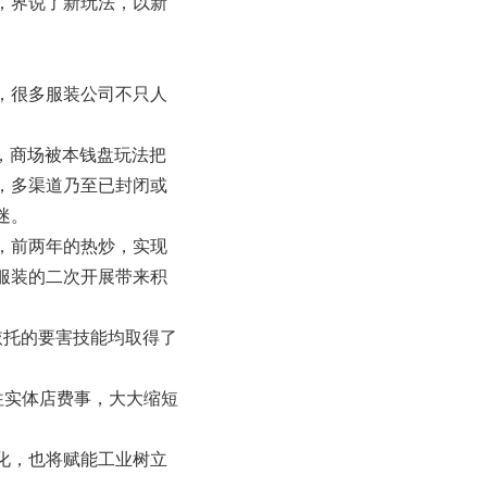
，界说了新玩法，以新
，很多服装公司不只人
冷，商场被本钱盘玩法把
，多渠道乃至已封闭或
迷。
，前两年的热炒，实现
服装的二次开展带来积
所依托的要害技能均取得了
往实体店费事，大大缩短
化，也将赋能工业树立