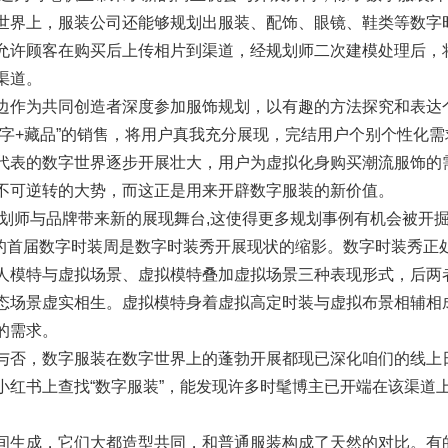
世界上，服装公司还能够规划出服装、配饰、眼镜、鞋类等数字
允许顾客在购买后上传相片到渠道，经规划师二次建模处理后，
渠道。
边作为共同创造者深度参加服饰规划，以有趣的方法探究和表达
数字+藏品”的销售，将用户真我充分展现，完结用户个别个性化需
代表的数字世界逐步开展壮大，用户为虚拟化身购买潮流服饰的
不可逆转的大势，而这正是用来开辟数字服装的新价值。
规划师与品牌带来新的展现舞台,这使得更多规划事例有机会被开
举办的首届数字时装周是数字时装秀开展现状的缩影。数字时装秀正
人模特与虚拟场景、虚拟模特叠加虚拟场景三种表现形式，后两
态场景虚实相生。虚拟模特身着虚拟高定时装与虚拟布景相辅相
的需求。
与否，数字服装在数字世界上的蓬勃开展都现已深化咱们的线上
小红书上查找“数字服装”，能发现许多时髦博主已开端在该渠道
间生成，它们大都造型共同，和普通服装构成了天然的对比。有