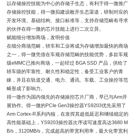
以存储操控技能为中心的存储子生态，有利于得一微推广
存储操控技能，得一微拟建设敞开生态渠道，研制对应的
开发环境、基础结构、接口标准等，支持存储范畴有寻求
的伙伴在得一微的芯片技能上进行二次立异。
赋能细分增加商场，发明价值
在细分商场范畴，轿车和工业将成为存储增加最快的商场
之一，得一微凭借在车规存储范畴的技能优势，多款车规
级eMMC已推向商场，一起经过 BGA SSD 产品，供给了
轿车级的牢靠性、耐久性和稳定性，备受工业客户的青
睐，并且在轨道交通、电力、通讯、车载、工业操控等范
畴形成了影响力。
得一微作为国内领先的存储操控芯片厂商，早已与Arm开
展协作。得一微的PCIe Gen3操控器YS9203优先采用了
Arm Cortex-R系列内核，在发挥其超低延迟和继续稳定的
高性能基础上，YS9203操控器次序读写速度高达3680 M
B/s，3120MB/s，完成超高的带宽利用率，最大化带宽利