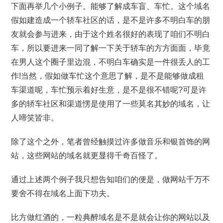
下面再举几个小例子。能够了解成车盲、车忙。这个域名
假如建造成一个轿车社区的话，是不是许多不明白车的朋
友就会参与进来，由于这个姓名很好的表现了咱们不明白
车，所以要进来一同了解一下关于轿车的方方面面，毕竟
在男人这个圈子里边混，不明白车确实是一件很丢人的工
作!当然，假如做车忙这个意思了解，是不是能够做成租
车渠道呢，车忙预示着好生意，是不是很不错呢?可是许
多的轿车社区和渠道愣是使用了一些莫名其妙的域名，让
人啼笑皆非。
除了这个之外，笔者曾经触摸过许多做音乐和银首饰的网
站，这些网站的域名就更显得千奇百怪了。
通过上述两个例子我只想告知咱们的便是，做网站千万不
要舍不得在域名上面下功夫。
比方做红酒的，一粒典醉域名是不是就会让你的网站以及