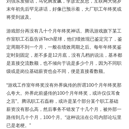
刘强东发狠话，马化腾发飙，李彦宏反思，互联网大佬岁
末年初先后罕见讲话，好像已预示着，大厂职工年终奖或
将受到波及。
游戏部分再没有几十个月年终奖神话。腾讯游戏旗下某工
作室职工石磊告诉Tech星球，他们绩效现已鉴定完了，鉴
定周期不到一个月，一般在绩效周期之后。每年年终奖鉴
定时刻固定，差不多是12月底，没有几档的说法，基本都
是直接交流数额，也不倾向于说是多少个月，因为不同职
级或是岗位基础薪资也会不同，便是直接看数额。
“游戏工作室年终奖没有外界疯传的所谓100个月年终奖那
么夸大。外界此前盛传的100个月年终奖，或许仅仅耳食
之言”。腾讯职工石磊称，或许是某个部分某个职工基础
薪资没有那么高，然后事务不错发了十几个月，被外部一
路传到几十个月，100个月。“这种说法在公司内部论坛里
已是老梗。”