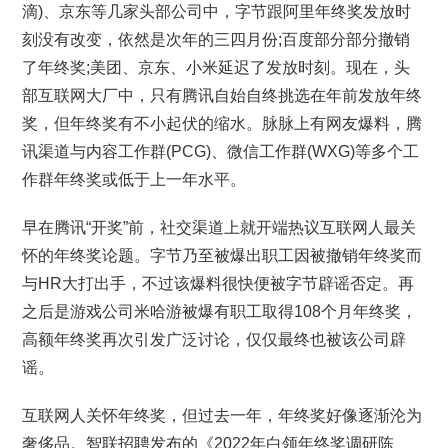
滴)、京东等几家头部公司中，字节跟阿里年终奖发放时
刻没有改变，依然是次年的三四月份;百度部分部分撤销
了年终奖;美团、京东、小米延迟了发放时刻。现在，头
部互联网大厂中，只有腾讯自始自终挑选在年前发放年终
奖，但年终奖有不小起伏的缩水。脉脉上有网友爆料，腾
讯渠道与内容工作群(PCG)、微信工作群(WXG)等多个工
作群年终奖或低于上一年水平。
早在腾讯“开奖”前，社交渠道上就开端热议互联网人最关
怀的年终奖论题。字节乃至被爆出职工因被撤销年终奖而
与HR大打出手，不过该爆料很快便被字节辟谣否定。再
之后是游戏公司米哈游被爆有职工取得108个月年终奖，
高额年终奖再次引发广泛讨论，仅仅最终也被该公司辟
谣。
互联网人关怀年终奖，但过去一年，年终奖好像逐渐沦为
奢侈品。智联招聘发布的《2022年白领年终奖调研陈