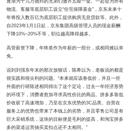
逐渐为十几万德邦的兄弟们缴齐五险一金。一起会为所有
物流、客服等底层职工设立“住宅保障基金”，京东未来十
年将投入数百亿为底层职工提供购房无息贷款等。此外，
自2023年1月1日起，京东集团高级管理人员的现金薪酬
下降10%~20%不等，职位越高降得越多。
高管薪资下降，年终奖作为年薪的一部分，或相同难以幸
免。
说到刘强东年末的那次放狠话，陈希以为，老板说的都是
很实践和很尖利的问题。“本来就应该卷低价，并且一些
外面的行研陈述相同得出了这个定论，过去一年经济形势
的环境下，消费者愈加寻求高性价比的商品。拼多多靠低
价收获了高速增加，乃至在京东优势的3C品类。自营在
服务上的优势也带来了本钱上的劣势，并且零售公司是有
巨大采销系统，这块的目标便是毛利的提高，和淘宝拼多
多的渠道运营抽买卖扣点还不太相同。”