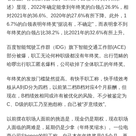
述》显现，2022年确定能拿到年终奖的白领占26.9%，相
对2021年的36.6%、2020年的27.6%有所下降。此外，1
6.7%的白领表明年终奖“据说有，不确定”，而表明拿不到
年终奖的白领占比38.2%，比2021年的32.6%有所上升。
百度智能驾驶工作群（IDG）旗下智能交通工作部(ACE)
部分被爆，职工无论何种职级都没有年终奖。出行范畴的
哈啰出行职工匿名爆料，公司砍掉了全体职工的年终奖。
年终奖的发放门槛陡然提高。有快手职工称，快手绩效考
核从A到D分为四档，以前第二档B档对应4个月薪酬，但
现在，B档绩效相同或许有被优化的风险。不少被鉴定为
C、D级的职工乃至抱怨称，自己被“歹意绩效”。
以前摆在职场人面前的挑选是，现金仍是期权，现在职场
人面临的两难是，延期仍是少拿（年终奖缩水）。一位电
商公司Shopee的职工称，自己本年年终奖是0.5个月，再