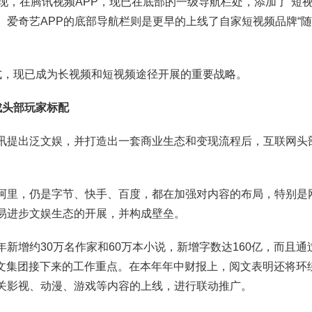
发现，在腾讯视频APP，现已在底部的一级导航栏处，添加了“短
。爱奇艺APP的底部导航栏则是更早的上线了自家短视频品牌“随
式，现已成为长视频和短视频途径开展的重要战略。
成头部玩家标配
讯提出泛文娱，并打造出一套商业生态和变现流程后，互联网头
阿里，仍是字节、快手、百度，都在加强对内容的布局，特别是
易进步文娱生态的开展，并构成壁垒。
新增约30万名作家和60万本小说，新增字数达160亿，而且通
阅文集团接下来的工作重点。在本年年中财报上，阅文表明还将环绕
关影视、动漫、游戏等内容的上线，进行联动推广。