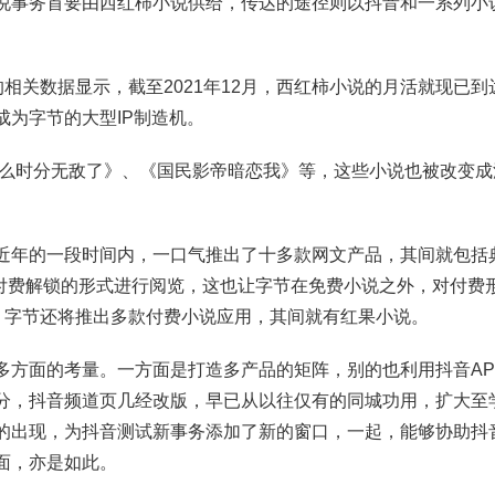
说事务首要由西红柿小说供给，传达的途径则以抖音和一系列小
e公布的相关数据显示，截至2021年12月，西红柿小说的月活就现已到
成为字节的大型IP制造机。
什么时分无敌了》、《国民影帝暗恋我》等，这些小说也被改变
近年的一段时间内，一口气推出了十多款网文产品，其间就包括
以付费解锁的形式进行阅览，这也让字节在免费小说之外，对付费
到，字节还将推出多款付费小说应用，其间就有红果小说。
多方面的考量。一方面是打造多产品的矩阵，别的也利用抖音AP
分，抖音频道页几经改版，早已从以往仅有的同城功用，扩大至
的出现，为抖音测试新事务添加了新的窗口，一起，能够协助抖
面，亦是如此。