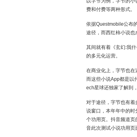
以字节为例，字节的小
费和付费等两种形式。
依据Questmobil
途径，而西红柿小说也
其间就有着《玄幻:我
的多元化运营。
在商业化上，字节也在
而这些小说App都是
ech星球还独家了解
对于途径，字节也有着
说窗口，本年年中的时
个功用页。抖音频道页
音此次测试小说功用页