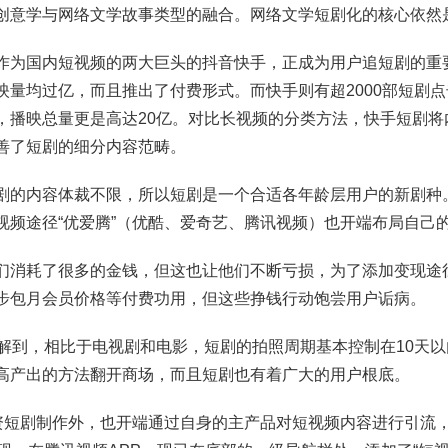
创意学与网络文学故事类型的融合。网络文学短剧化的核心依然
作为国内短视频的两大巨头的抖音快手，正成为用户追短剧的重
映量均过亿，而且推出了付费形式。而快手则有超2000部短剧
，播映总量更是高达20亿。对比长视频的分类方法，快手短剧将
善了短剧的细分内容范畴。
剧的内容体裁不限，所以短剧是一个合适各年龄层用户的新剧种
视频途径“优爱腾”（优酷、爱奇艺、腾讯视频）也开端布局自己
们消耗了很多的金钱，但这也让他们不断亏损，为了添加变现途
步包月会员价格等付费功用，但这些挣钱行动饱尝用户诟病。
球了解到，相比于电视剧和电影，短剧的拍照周期基本控制在10天
高产出的方法翻开商场，而且短剧也有着广大的用户根底。
出资短剧制作外，也开端通过自身的主产品对短视频内容进行引流