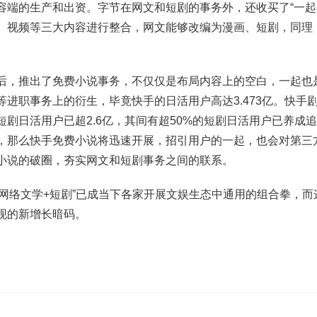
容端的生产和出资。字节在网文和短剧的事务外，还收买了“一起
、视频等三大内容进行整合，网文能够改编为漫画、短剧，同理
后，推出了免费小说事务，不仅仅是布局内容上的空白，一起也是
等进职事务上的衍生，毕竟快手的日活用户高达3.473亿。快手
短剧日活用户已超2.6亿，其间有超50%的短剧日活用户已养成
，那么快手免费小说将迅速开展，招引用户的一起，也会对第三
小说的破圈，夯实网文和短剧事务之间的联系。
，“网络文学+短剧”已成当下各家开展文娱生态中通用的组合拳，
现的新增长暗码。