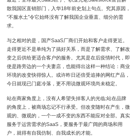
散我国区直销部门，入华18年前史划上句点。究其原因，
“不服水土”令它始终没有了解我国企业垂直、细分的需
求。
与之相对的是，国产SaaS厂商们开始和客户走得更近。
走得更近不是单纯为了搞好关系，而是了解需求、了解改
变之后供给更适合客户的服务。尤其是在后疫情时代，即
使是路旁边的一个夫妻店，也能得出这样一种结论：商业
环境的改变快得惊人。或许昨日还倍受追捧的网红产品，
今日就现已门庭冷落，更不用说微观环境尚未稳定。
站在商家角度上，没有人希望失掉客人的光临;站在品牌
的角度上，被商场忘记不行承受。但改变随时在产生，微
观的、微观的，一个一成不变的东西不能应对全部。真实
服务于运营需求的SaaS，要服务于最广阔的商场和用
户，就得有自我仿制、自我成长的才能。