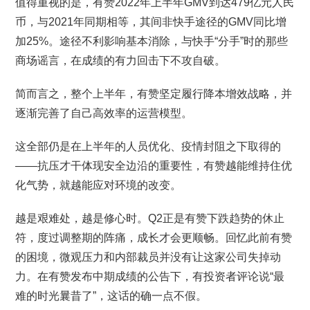
值得重视的是，有赞2022年上半年GMV到达479亿元人民
币，与2021年同期相等，其间非快手途径的GMV同比增
加25%。途径不利影响基本消除，与快手“分手”时的那些
商场谣言，在成绩的有力回击下不攻自破。
简而言之，整个上半年，有赞坚定履行降本增效战略，并
逐渐完善了自己高效率的运营模型。
这全部仍是在上半年的人员优化、疫情封阻之下取得的
——抗压才干体现安全边沿的重要性，有赞越能维持住优
化气势，就越能应对环境的改变。
越是艰难处，越是修心时。Q2正是有赞下跌趋势的休止
符，度过调整期的阵痛，成长才会更顺畅。回忆此前有赞
的困境，微观压力和内部裁员并没有让这家公司失掉动
力。在有赞发布中期成绩的公告下，有投资者评论说“最
难的时光曩昔了”，这话的确一点不假。