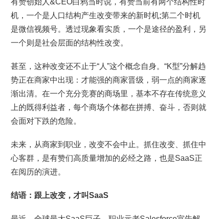
有赞创始人&CEO白鸦当时说，有赞当前有两个结构性时
机，一个是人口结构产生改变带来的新时机;第二个时机
是微信视频号。透过现象看实质，一个是途径的盈利，另
一个则是社会层面的结构性改变。
甚至，这种改变还不止于“人”这个概念自身。“K型”分解趋
势正在商家中出现：才能强的商家晋级，弱一点的商家逐
渐出清。在一个充分竞赛的商场里，基本不存在传统意义
上的既得利益者，每个商场个体都在拼搏、奋斗，否则就
会面对下跌的危险。
未来，从商家到职业，改变不会中止。抓住改变、抓住中
心客群，是有赞们高质量增加的必经之路，也是SaaS正
在阅历的演进。
结语：跟上改变，才叫SaaS
最近，全球最大SaaS巨子、职业元老Salesforce宣告解