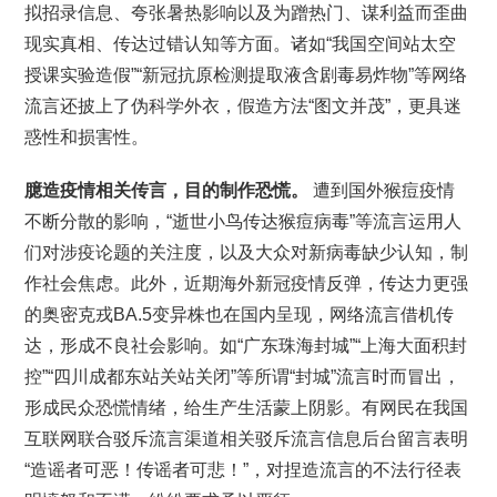
拟招录信息、夸张暑热影响以及为蹭热门、谋利益而歪曲
现实真相、传达过错认知等方面。诸如“我国空间站太空
授课实验造假”“新冠抗原检测提取液含剧毒易炸物”等网络
流言还披上了伪科学外衣，假造方法“图文并茂”，更具迷
惑性和损害性。
臆造疫情相关传言，目的制作恐慌。
遭到国外猴痘疫情
不断分散的影响，“逝世小鸟传达猴痘病毒”等流言运用人
们对涉疫论题的关注度，以及大众对新病毒缺少认知，制
作社会焦虑。此外，近期海外新冠疫情反弹，传达力更强
的奥密克戎BA.5变异株也在国内呈现，网络流言借机传
达，形成不良社会影响。如“广东珠海封城”“上海大面积封
控”“四川成都东站关站关闭”等所谓“封城”流言时而冒出，
形成民众恐慌情绪，给生产生活蒙上阴影。有网民在我国
互联网联合驳斥流言渠道相关驳斥流言信息后台留言表明
“造谣者可恶！传谣者可悲！”，对捏造流言的不法行径表