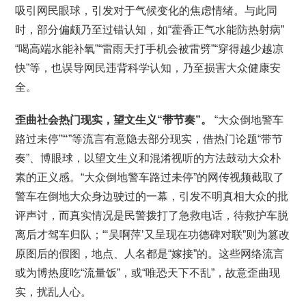
吸引网民眼球，引发对于气候变化的焦虑情绪。与此同
时，部分偏颇乃至过错认知，如“藿香正气水能防热射病”
“喝高端水能补氧”“雷雨天打手机会被雷劈”“穿得越少越凉
快”等，也误导网民违背科学认知，乃至损害大众健康安
全。
歪曲社会热门现实，望文生义“带节奏”。
“大众倒地警车
路过未停”“‘”等流言有意隐去部分现实，借热门论题“带节
奏”、博眼球，以望文生义和混淆视听的方法鼓动大众朴
素的正义感。“大众倒地警车路过未停”的网传视频截取了
警车在倒地大众身边驶过的一幕，引发不明真相大众的批
评声讨，而真实情况是民警拨打了急救电话，待救护车脱
离后才驾车归队；“‘吴啊萍’又呈现在功德碑对联”则为篡改
原图后的假图，地点、人名都是“嫁接”的。这些网络流言
或为博热度吃“流量饭”，或“唯恐天下不乱”，故意歪曲现
实，扰乱人心。