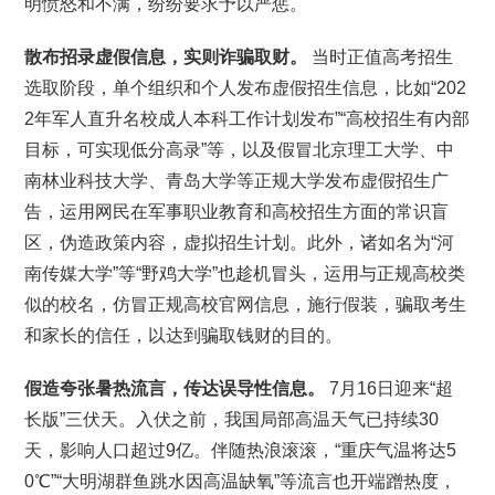
明愤怒和不满，纷纷要求予以严惩。
散布招录虚假信息，实则诈骗取财。
当时正值高考招生
选取阶段，单个组织和个人发布虚假招生信息，比如“202
2年军人直升名校成人本科工作计划发布”“高校招生有内部
目标，可实现低分高录”等，以及假冒北京理工大学、中
南林业科技大学、青岛大学等正规大学发布虚假招生广
告，运用网民在军事职业教育和高校招生方面的常识盲
区，伪造政策内容，虚拟招生计划。此外，诸如名为“河
南传媒大学”等“野鸡大学”也趁机冒头，运用与正规高校类
似的校名，仿冒正规高校官网信息，施行假装，骗取考生
和家长的信任，以达到骗取钱财的目的。
假造夸张暑热流言，传达误导性信息。
7月16日迎来“超
长版”三伏天。入伏之前，我国局部高温天气已持续30
天，影响人口超过9亿。伴随热浪滚滚，“重庆气温将达5
0℃”“大明湖群鱼跳水因高温缺氧”等流言也开端蹭热度，