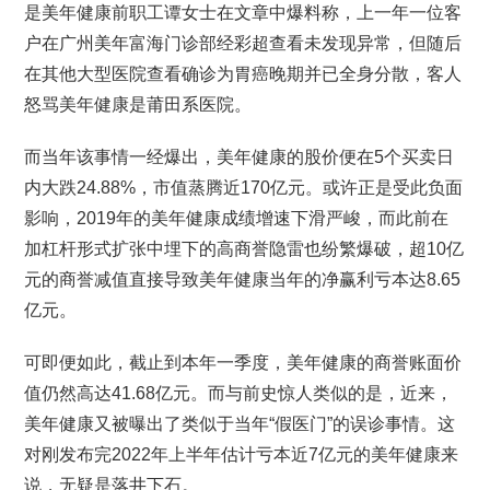
是美年健康前职工谭女士在文章中爆料称，上一年一位客
户在广州美年富海门诊部经彩超查看未发现异常，但随后
在其他大型医院查看确诊为胃癌晚期并已全身分散，客人
怒骂美年健康是莆田系医院。
而当年该事情一经爆出，美年健康的股价便在5个买卖日
内大跌24.88%，市值蒸腾近170亿元。或许正是受此负面
影响，2019年的美年健康成绩增速下滑严峻，而此前在
加杠杆形式扩张中埋下的高商誉隐雷也纷繁爆破，超10亿
元的商誉减值直接导致美年健康当年的净赢利亏本达8.65
亿元。
可即便如此，截止到本年一季度，美年健康的商誉账面价
值仍然高达41.68亿元。而与前史惊人类似的是，近来，
美年健康又被曝出了类似于当年“假医门”的误诊事情。这
对刚发布完2022年上半年估计亏本近7亿元的美年健康来
说，无疑是落井下石。