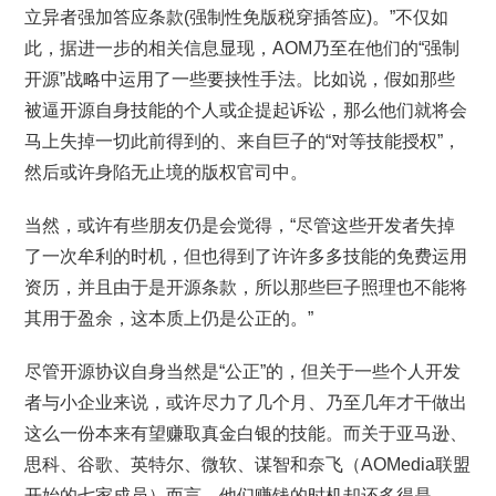
立异者强加答应条款(强制性免版税穿插答应)。”不仅如
此，据进一步的相关信息显现，AOM乃至在他们的“强制
开源”战略中运用了一些要挟性手法。比如说，假如那些
被逼开源自身技能的个人或企提起诉讼，那么他们就将会
马上失掉一切此前得到的、来自巨子的“对等技能授权”，
然后或许身陷无止境的版权官司中。
当然，或许有些朋友仍是会觉得，“尽管这些开发者失掉
了一次牟利的时机，但也得到了许许多多技能的免费运用
资历，并且由于是开源条款，所以那些巨子照理也不能将
其用于盈余，这本质上仍是公正的。”
尽管开源协议自身当然是“公正”的，但关于一些个人开发
者与小企业来说，或许尽力了几个月、乃至几年才干做出
这么一份本来有望赚取真金白银的技能。而关于亚马逊、
思科、谷歌、英特尔、微软、谋智和奈飞（AOMedia联盟
开始的七家成员）而言，他们赚钱的时机却还多得是。