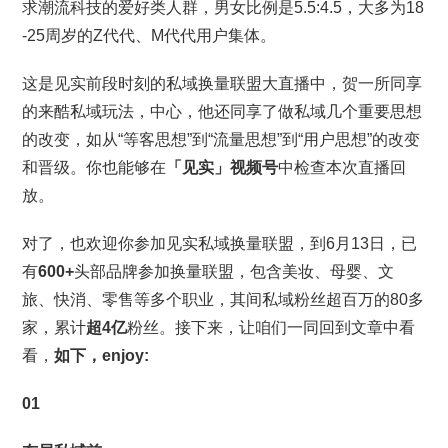
求潮流科技的爱好类人群，男女比例是5.5:4.5，大多为18
-25周岁的Z代代、M代代用户集体。
这是见实前段时刻的私域换量联盟大直播中，贺一所同享
的来酷私域玩法，中心，他还同享了做私域几个重要思想
的改变，如从“等客思想”到“流量思想”到“用户思想”的改变
和晋级。你也能够在
「见实」视频号
中检查本次直播回
放。
对了，也欢迎你参加见实私域换量联盟，到6月13日，已
有
600+
头部品牌参加换量联盟，包含美妆、母婴、文
旅、快消、零售等多个职业，其间私域粉丝超百万的80多
家，累计
超4亿
粉丝。接下来，让咱们一同回到文章中看
看，
如下，enjoy:
01