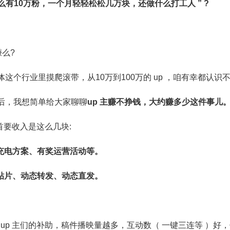
我特么有10万粉，一个月轻轻松松几万块，还做什么打工人 ” ?
赚么?
这个行业里摸爬滚带，从10万到100万的 up ，咱有幸都认识
后，我想简单给大家聊聊
up 主赚不挣钱，大约赚多少这件事儿
主首要收入是这么几块:
、充电方案、有奖运营活动等。
频贴片、动态转发、动态直发。
给 up 主们的补助，稿件播映量越多，互动数（ 一键三连等 ）好