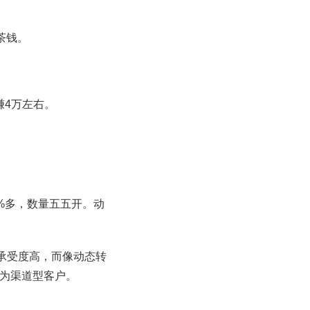
。
茶钱。
赚4万左右。
0%多，数量五五开。动
承受度高，而像动态转
多为渠道型客户。