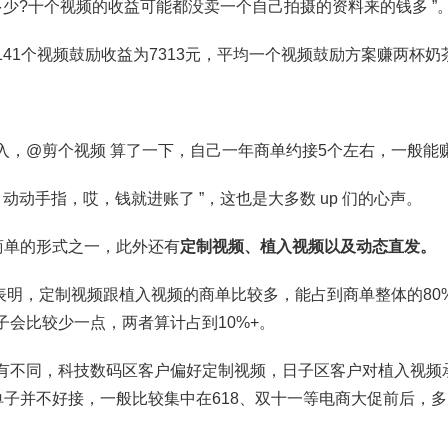
多少?十个视频的收益可能都没卖一个自己拍摄的资料来的钱多 ”
41个视频鼓励收益为7313元，平均一个视频鼓励方案赚两杯奶
入，@剪个视频 算了一下，自己一年商单约接5个左右，一般能
，动动手指，哎，钱就进账了 ”，这也是大多数 up 们的心声。
接商单的形式之一，此外还有
定制视频、植入视频以及动态直发。
人表明，定制视频跟植入视频的商单比较多，能占到商单整体的8
子会比较少一点，两者算计占到10%+。
有不同，科技数码区客户偏好定制视频，日子区客户对植入视频
的单子并不好接，一般比较集中在618、双十一等电商大促前后，