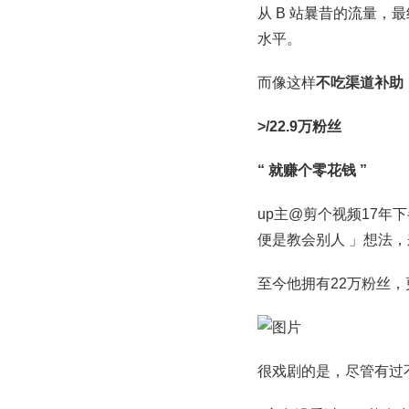
从 B 站曩昔的流量，
水平。
而像这样
不吃渠道补助
>/22.9万粉丝
“ 就赚个零花钱 ”
up主@剪个视频17年
便是教会别人 」想法
至今他拥有22万粉丝，
很戏剧的是，尽管有过