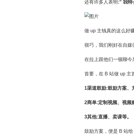
还有许多人表明
:“ 
做 up 主钱真的这么好
很巧，我们刚好在自媒体
在拉上跟他们一顿聊今
首要，在 B 站做 up 
1渠道鼓励:鼓励方案
2商单:定制视频、视
3其他:直播、卖课等。
鼓励方案，便是 B 站