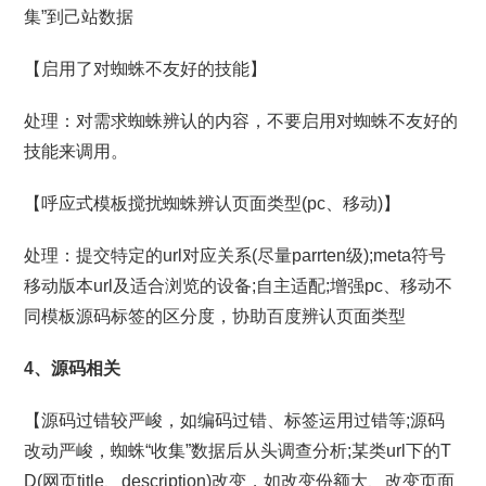
集”到己站数据
【启用了对蜘蛛不友好的技能】
处理：对需求蜘蛛辨认的内容，不要启用对蜘蛛不友好的
技能来调用。
【呼应式模板搅扰蜘蛛辨认页面类型(pc、移动)】
处理：提交特定的url对应关系(尽量parrten级);meta符号
移动版本url及适合浏览的设备;自主适配;增强pc、移动不
同模板源码标签的区分度，协助百度辨认页面类型
4、源码相关
【源码过错较严峻，如编码过错、标签运用过错等;源码
改动严峻，蜘蛛“收集”数据后从头调查分析;某类url下的T
D(网页title、description)改变，如改变份额大、改变页面