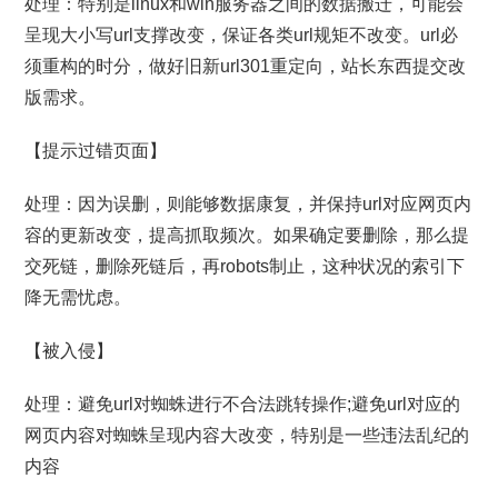
处理：特别是linux和win服务器之间的数据搬迁，可能会
呈现大小写url支撑改变，保证各类url规矩不改变。url必
须重构的时分，做好旧新url301重定向，站长东西提交改
版需求。
【提示过错页面】
处理：因为误删，则能够数据康复，并保持url对应网页内
容的更新改变，提高抓取频次。如果确定要删除，那么提
交死链，删除死链后，再robots制止，这种状况的索引下
降无需忧虑。
【被入侵】
处理：避免url对蜘蛛进行不合法跳转操作;避免url对应的
网页内容对蜘蛛呈现内容大改变，特别是一些违法乱纪的
内容