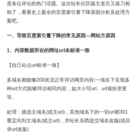
是各位评论的热门话题。这次站长社区版主老吕又拔刀相
助了，看看史上最全的百度索引量下降原因分析及处理方
案吧。
一、导致百度索引量下降的常见原因—网站方原因
1、内容数据所在的网址url未标准一致
【自己站点url标准一致】
多域名都能够200状况正常拜访网页内容;一域名下呈现多
种url方式能够拜访相同内容，如大小写url、url规矩变更
等。
处理：挑选主域名(或主url)，其他域名下的一切url都301
重定向到主域名(或主url)，并站长东西提交域名改版(或目
录url改版)