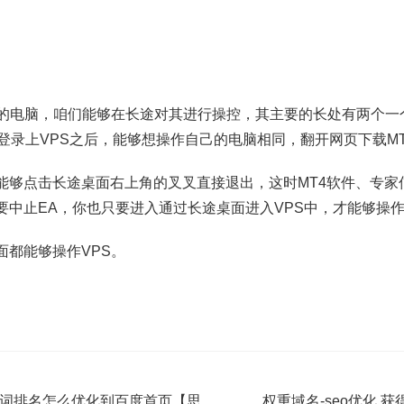
端的电脑，咱们能够在长途对其进行操控，其主要的长处有两个一
登录上VPS之后，能够想操作自己的电脑相同，翻开网页下载MT
能够点击长途桌面右上角的叉叉直接退出，这时MT4软件、专家
要中止EA，你也只要进入通过长途桌面进入VPS中，才能够操
面都能够操作VPS。
键词排名怎么优化到百度首页【思
权重域名-seo优化 