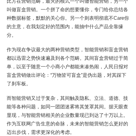
比方在营销范畴，最火的模式一个叫做智能营销，另一个
叫做盲盒营销。一个拼了命的想要懂你，专门给你总结各
种数据标签，默默的关心你。另一个则表明彻底不Care你
的主意，在我划定好的范围内，能抽中什么产品全靠缘
分。
作为现在争议最大的两种营销类型，智能营销和盲盒营销
都以迅雷之势快速遍及到各个范畴。其间盲盒营销过于简
单，以至于随意一个小商小户都能来凑热闹，人民日报对
盲盒营销做出评论：“万物皆可盲盒”是伪出题，对其踩下
了刹车板。
而智能营销又过于复杂，其间触及隐私、立法、道德、技
能等各种问题，如同一团团迷雾将其笼罩其间。据天眼查
显现，与智能营销相关的企业数量现已到达了十万以上。
作为互联网广告生意的命脉，未来的智能营销怎么更好的
迈出步伐，需求更深化的考虑。