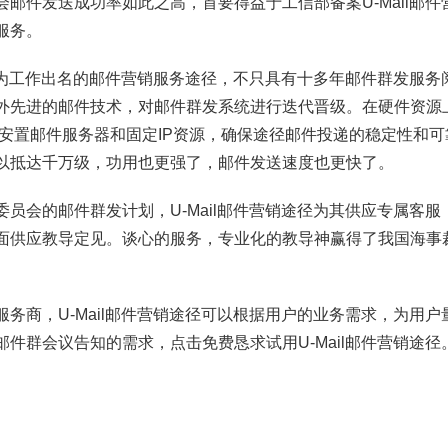
邮件发送成功率如此之高，首要得益于工信部备案U-Mail邮
服务。
径作为工作出名的邮件营销服务途径，不只具有十多年邮件群发服
先进的邮件技术，对邮件群发系统进行迭代晋级。在硬件资源上U
安置邮件服务器和固定IP资源，确保途径邮件投递的稳定性和可靠性
以抵达千万级，功用也更强了，邮件发送速度也更快了。
员会的邮件群发计划，U-Mail邮件营销途径为其供应专属客
面供应教导定见。谈心的服务，专业化的教导神赢得了我国海事
务商，U-Mail邮件营销途径可以根据用户的业务需求，为用
件群会议告知的需求，点击免费恳求试用U-Mail邮件营销途径