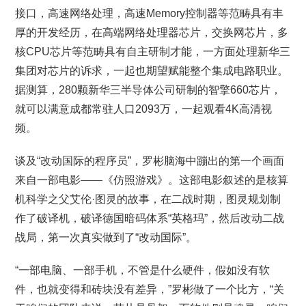
接口，高速网络处理，高速Memory控制器等范畴具有丰
厚的开发经历，在高端网络处理器芯片，交换网芯片，多
核CPU芯片等范畴具有自主研制才能，一方面处理新华三
集团对芯片的诉求，一起也期望赋能整个集成电路职业。
据测算，280颗新华三半导体公司研制的智擎660芯片，
就可以满意成都常驻人口2093万，一起观看4K高清视
频。
谈及“改动国际的程序员”，罗彬脑海中蹦出的第一个画面
来自一部电影——《仿照游戏》。这部电影叙述的是核算
机科学之父艾伦·图灵的故事，在二战时期，图灵规划制
作了破译机，破译德国暗码体系“英格玛”，然后改动二战
战局，第一次真实做到了“改动国际”。
“一部电脑、一部手机，不管是什么硬件，假如没有软
件，也就变得和砖块没有差异，”罗彬做了一个比方，“关