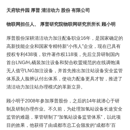
天府软件园
厚普
清洁动力
股份
有限公司
物联网担任人、
厚普研究院物联网研究所所长
顾小明
厚普股份深耕清洁动力加注配备职业16年，是国家确定的
高新技能企业和国家专精特新“小伟人”企业，现在已具有
授权专利438项，软件著作权118项，先后立异研制国内
首台LNG/H₂橇装加注设备和契合欧盟规范的在线调饱满
无人值守LNG加注设备，并首先推出加注站设备安全监管
体系及人脸辨认付出体系，使动力配备更具才智，推进了
清洁动力加注站办理模式的革新立异。
顾小明于2008年参加厚普股份，之后的14年就潜心于研
制及研制办理作业。不久前，为处理加氢站设备长途安全
监管的难题，掌管研制了“加氢站设备监管体系”，以此项
目的效果，他获得了由成都市总工会颁发的“成都市‘百