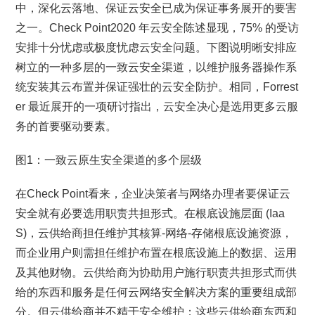
中，深化云落地、保证云安全已成为保证事务展开的要害
之一。Check Point2020 年云安全陈述显现，75% 的受访
安排十分忧虑或极度忧虑云安全问题。下图说明晰安排应
树立的一种多层的一致云安全渠道，以维护服务器操作系
统安装其云布置并保证强壮的云安全防护。相同，Forrest
er 最近展开的一项研讨指出，云安全决心是选用更多云服
务的首要驱动要素。
图1：一致云原生安全渠道的多个层级
在Check Point看来，企业决策者与网络办理者要保证云
安全就有必要选用职责共担形式。在根底设施层面 (Iaa
S)，云供给商担任维护其核算-网络-存储根底设施资源，
而企业用户则需担任维护布置在根底设施上的数据、运用
及其他财物。云供给商为协助用户施行职责共担形式而供
给的东西和服务是任何云网络安全解决方案的重要组成部
分。但云供给商并不精于安全维护；这些云供给商东西和