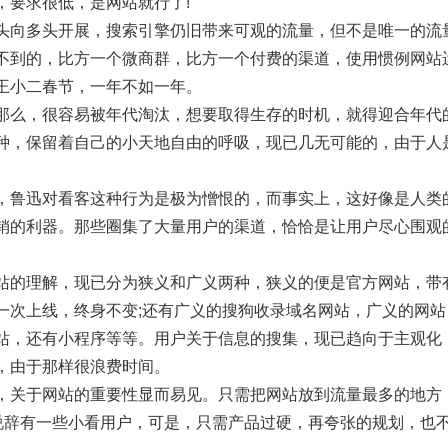
，要求很低，是网站就行了!
头向多头开展，搜索引擎仍旧带来可观的流量，但不是唯一的流
不到的，比方一个微商群，比方一个付费的渠道，使用惯例网站
王小二春节，一年不如一年。
那么，很容易被年代淘汰，想要取得生存的时机，就得迎合年代
种，保留着自己的小天地自由的呼吸，现已几无可能的，由于人
，鲁迅对看客这种行为是极为憎恨的，而事实上，这好像是人类
销的利器。那些圈集了大量用户的渠道，恰恰是让用户尽心围观
站的理解，现已分为狭义和广义两种，狭义的便是官方网站，带
一次上线，终身不变;还有广义的搜狗收录域名网站，广义的网
站，还有小程序等等。用户关于信息的搜集，现已趋向于主观化
，由于那样很浪费时间。
，关于网站的重要性显而易见。只需把网站放到流量最多的地方，
种说辞有一些小看用户，可是，只需产品过硬，再夸张的规划，也