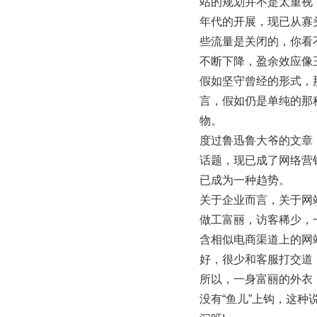
站的规划并不是太重视
年代的开展，现已从寡
些流量是关闭的，你看
不断下降，盈余效应像
假如坚守曾经的形式，
言，假如仍是单纯的那
物。
度过鲁迅鲁大爷的文章
话题，现已成了网络营
已成为一种趋势。
关于企业而言，关于网
做工富丽，访客稀少，
含相似电商渠道上的网
好，很少和客服打交道
所以，一身富丽的外衣
没有“鱼儿”上钩，这