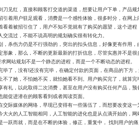
刺刀见红，直接和顾客打交道的渠道，想要让用户下单，产品规
招引着用户驻足观看，消费是一个感性体验，很多时分，在网上
着看着被招引住了，用户不知不觉就有了购买的愿望，这个进程
人交流过，不能不说高明的规划确实很有转化力。
划，杀伤力仍是不行强劲的，突出的扣头信息，好像更有作用，
定形象，那么，不断的更新最新的打折信息，尽管实惠并不是很
就要求网站规划不是一个静态的进程，而是一个不断动态的进程。
完毕了，没有!还没有完毕，在确定付款的页面，在商品的下方
止不了她，不怕她不买，就怕她看不到。用户购买完了，就算完
享有礼，以此取得二次消费，甚至在用户没有购买任何产品，预
也能促进潜在的顾客看到或者阅读页面。
在交际媒体的网络，早现已变得有一些落伍了，而想要改变这一
今大火的人工智能相同，人工智能的进化也是从点滴开始的，网
是一跃而就，而是在不断的体验，修正，重复中， 找到用户的