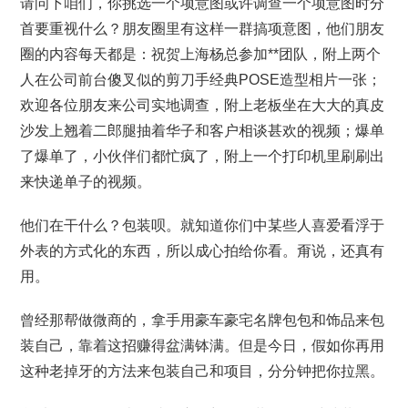
请问下咱们，你挑选一个项意图或许调查一个项意图时分
首要重视什么？朋友圈里有这样一群搞项意图，他们朋友
圈的内容每天都是：祝贺上海杨总参加**团队，附上两个
人在公司前台傻叉似的剪刀手经典POSE造型相片一张；
欢迎各位朋友来公司实地调查，附上老板坐在大大的真皮
沙发上翘着二郎腿抽着华子和客户相谈甚欢的视频；爆单
了爆单了，小伙伴们都忙疯了，附上一个打印机里刷刷出
来快递单子的视频。
他们在干什么？包装呗。就知道你们中某些人喜爱看浮于
外表的方式化的东西，所以成心拍给你看。甭说，还真有
用。
曾经那帮做微商的，拿手用豪车豪宅名牌包包和饰品来包
装自己，靠着这招赚得盆满钵满。但是今日，假如你再用
这种老掉牙的方法来包装自己和项目，分分钟把你拉黑。