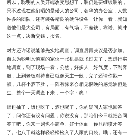
所以，聪明的人类开端改变思想了，装仍是要继续装的，
只不过现在他们晒的是偌大的公司，奢华的办公室，人数
许多的团队，还有装备精良的硬件设备，让你一看，就知
道他们是大公司，有局面，有气场，不差钱，靠谱。就冲
这一点，决断交钱，报名。
对方还许诺说能够先实地调查，调查后再决议是否参加。
自以为聪明又慎重的家伙一张机票就飞过去了，想进行实
地调查，到了现场一看，公然，好多人，好气度，下到客
服，上到老板对待自己就像天主一般，完了还请你戳一
顿，几杯小酒下肚，一阵有缘来会相见恨晚的感觉油但是
生。整个一天调查下来，一个字：爽！
烟也抽了，饭也吃了，酒也喝了，你的疑问人家也回答
了，问你还有没有问题，你说没有，那咱们今日就把合同
签了吧，你来一趟也不简单。好于体面，你只能咬牙签
了。七八千就这样轻轻松松入了人家的口袋。哦，还有一