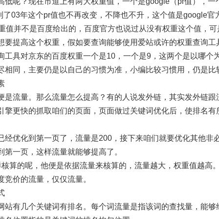
低呢？现在市道上有两大权重值，一个是google（pr值），一个是
到了03年这个pr值也不再改变，不降也不升，这个值是google
权重值并不是百度给出的，百度官方也说过从没有权重这个值，可
想要提高这个权重，假如要查询能够使用爱站或许的权重查询工
询工具对京东的百度权重一个是10，一个是9，这两个是以哪个
尽相同，主要仍是以自己的习惯为准，小编比较习惯用，仍是比
素
便是流量。那么流量怎么提高？有的人说发外链，其实发外链跟
引擎更快的抓取咱们的页面，页面做过关键词优化后，使排名有
已经优化到第一页了，流量是200，接下来咱们就要优化其他非
到第一页，这样流量就能够提高了。
样核算的呢，他便是依据流量来核算的，流量越大，权重值越高
度竞价的流量，仅仅流量。
式
网站有几个关键词有排名。每个词流量是指该词的查找量，能够